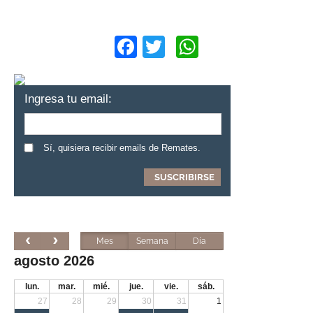
Facebook
Twitter
WhatsApp
Ingresa tu email:
Sí, quisiera recibir emails de Remates.
Mes
Semana
Día
agosto 2026
lun.
mar.
mié.
jue.
vie.
sáb.
27
28
29
30
31
1