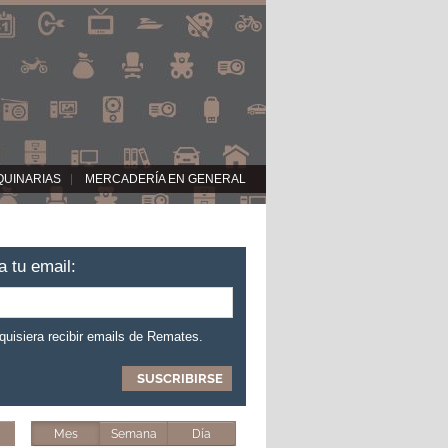
QUINARIAS
MERCADERÍA EN GENERAL
a tu email:
 quisiera recibir emails de Remates.
Mes
Semana
Día