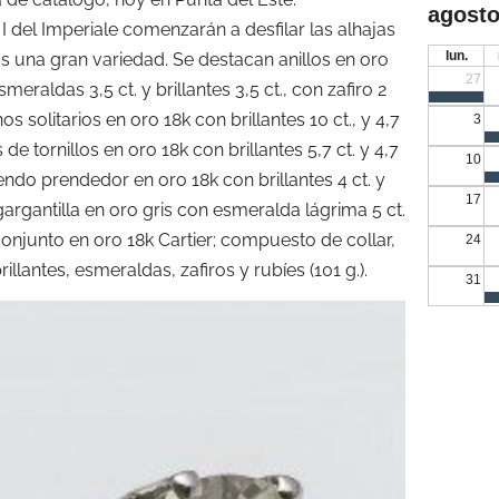
agosto
 I del Imperiale comenzarán a desfilar las alhajas
lun.
 una gran variedad. Se destacan anillos en oro
27
smeraldas 3,5 ct. y brillantes 3,5 ct., con zafiro 2
os solitarios en oro 18k con brillantes 10 ct., y 4,7
3
 tornillos en oro 18k con brillantes 5,7 ct. y 4,7
10
ndo prendedor en oro 18k con brillantes 4 ct. y
17
gargantilla en oro gris con esmeralda lágrima 5 ct.
 conjunto en oro 18k Cartier; compuesto de collar,
24
llantes, esmeraldas, zafiros y rubíes (101 g.).
31