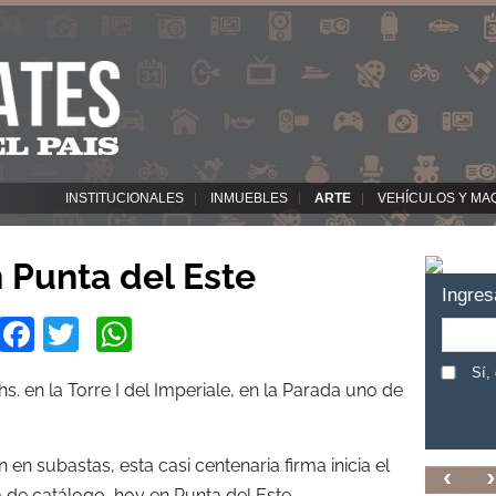
INSTITUCIONALES
INMUEBLES
ARTE
VEHÍCULOS Y MA
n Punta del Este
Ingres
Facebook
Twitter
WhatsApp
Sí,
hs. en la Torre I del Imperiale, en la Parada uno de
 en subastas, esta casi centenaria firma inicia el
de catálogo, hoy en Punta del Este.