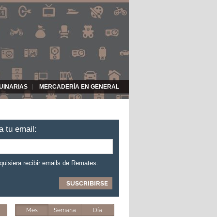
UINARIAS
MERCADERÍA EN GENERAL
a tu email:
 quisiera recibir emails de Remates.
Mes
Semana
Día