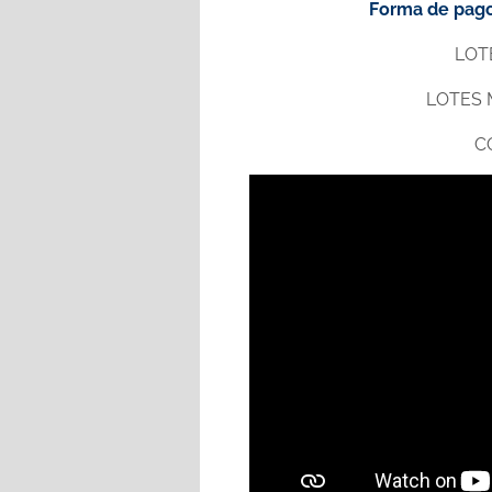
Forma de pago:
LOTE
LOTES M
C