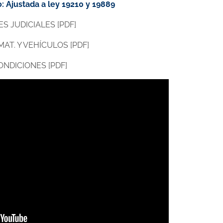
 Ajustada a ley 19210 y 19889
S JUDICIALES [PDF]
AT. Y VEHÍCULOS [PDF]
ONDICIONES [PDF]