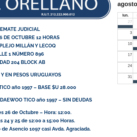
agosto
lun.
27
EMATE JUDICIAL
3
6 DE OCTUBRE 12 HORAS
10
PLEJO MILLÁN Y LECOQ
LLE 1 NÚMERO 896
17
DAD 204 BLOCK AB
24
 Y EN PESOS URUGUAYOS
31
CO año 1997 – BASE $U 28.000
a DAEWOO TICO año 1997 – SIN DEUDAS
 26 de Octubre – Hora: 12:00.
 24 y 25 de 12:00 a 15:00 Horas.
 de Asencio 1097 casi Avda. Agraciada.