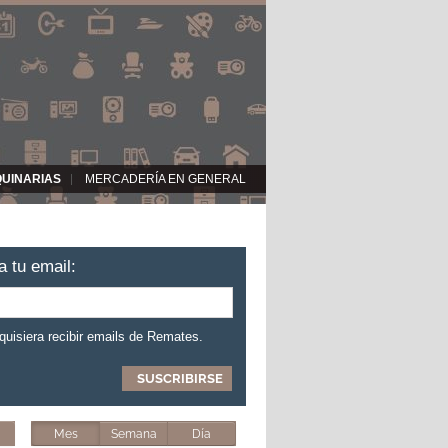
QUINARIAS
MERCADERÍA EN GENERAL
a tu email:
 quisiera recibir emails de Remates.
Mes
Semana
Día