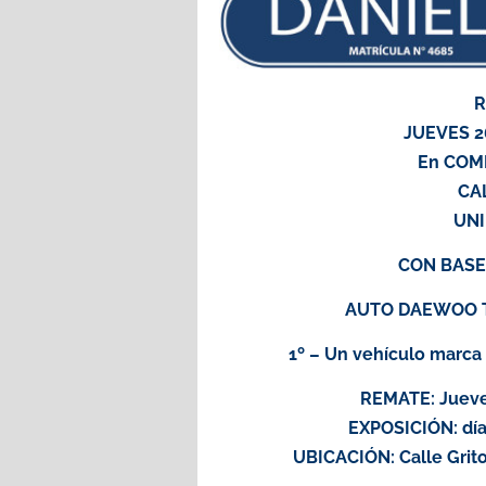
R
JUEVES 2
En COM
CA
UNI
CON BASE
AUTO DAEWOO TI
1º – Un vehículo marc
REMATE: Jueves
EXPOSICIÓN: días
UBICACIÓN: Calle Grito