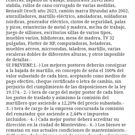
stabila, rollos de cano corrugado de varias medidas,
Renault Oroch año 2023, camión marca Hyundai año 2002,
atornilladores, martillo eléctrico, amoladoras, soldadoras
nórdicas, generador eléctrico, cintos de seguridad, palas
y picos, estanterías de metal y madera, me3sa de trabajo,
juego de sillones, escritorios sillas de varios tipos,
muebles varios, bibliotecas, mesa de madera, TV 32
pulgadas, Plotter de HP, computadoras, heladeras,
muebles aéreos, microondas, taladros, martillo, varias
escaleras dobles de diferentes alturas, y otros imposible
de detallar.-
SE PREVIENE:1.-) Los mejores postores deberán consignar
a la bajada de martillo, en concepto de seña el 100% del
valor subastado de cada bien, aceptando como medios de
pago efectivo, cheque certificado o letra de cambio, sin
perjuicio del cumplimiento de las disposiciones de la ley
19.574.- 2.-) Sera de cargo del mejor postor de cada bien
los gastos de traslado y asimismo la comisión del
martillero que asciende a 12,20% del precio subastado.-
3.-) Sera de cargo de la empresa concursada la comisión
del rematador que asciende a 2,44% e impuestos
incluidos.- 4.-) Cada mejor postor deberá acreditar su
dirección en la ciudad de Montevideo.- 6.-) Los bienes se
rematan en sus actuales condiciones de mantenimiento.-