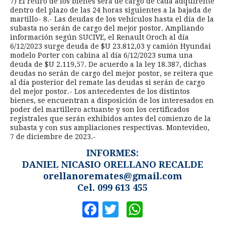
7) El retiro de los bienes será de cargo de cada adquirente
dentro del plazo de las 24 horas siguientes a la bajada de
martillo- 8.- Las deudas de los vehículos hasta el día de la
subasta no serán de cargo del mejor postor. Ampliando
información según SUCIVE, el Renault Oroch al día
6/12/2023 surge deuda de $U 23.812,03 y camión Hyundai
modelo Porter con cabina al día 6/12/2023 suma una
deuda de $U 2.119,57. De acuerdo a la ley 18.387, dichas
deudas no serán de cargo del mejor postor, se reitera que
al día posterior del remate las deudas si serán de cargo
del mejor postor.- Los antecedentes de los distintos
bienes, se encuentran a disposición de los interesados en
poder del martillero actuante y son los certificados
registrales que serán exhibidos antes del comienzo de la
subasta y con sus ampliaciones respectivas. Montevideo,
7 de diciembre de 2023.-
INFORMES:
DANIEL NICASIO ORELLANO RECALDE
orellanoremates@gmail.com
Cel. 099 613 455
Facebook
Twitter
WhatsApp