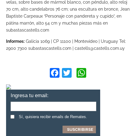
velas, sobre bases de mármol blanco, con péndulo, alto reloj
70 cm, alto candelabros 76 cm; una escultura en bronce, Jean
Baptiste Carpeaux “Personaje con pandereta y cupido”, en
pátina marrón, alto 54 cm y muchas piezas más en
subastascastells.com
Informes:
Galicia 1069 | CP 11100 | Montevideo | Uruguay Tel:
2900 7300 subastascastells.com | castells@castells.com.uy
Facebook
Twitter
WhatsApp
Ingresa tu email:
Sí, quisiera recibir emails de Remates.