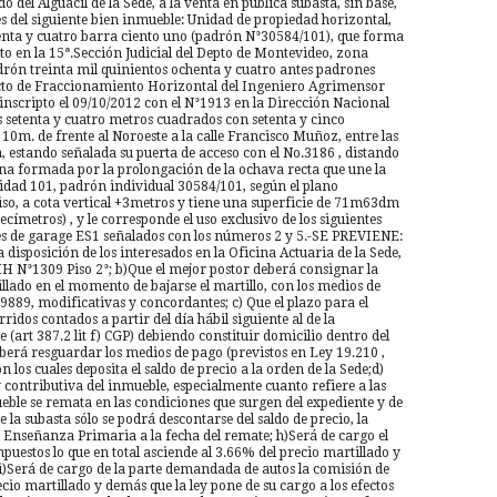
 del Alguacil de la Sede, a la venta en pública subasta, sin base,
s del siguiente bien inmueble: Unidad de propiedad horizontal,
nta y cuatro barra ciento uno (padrón N°30584/101), que forma
sito en la 15ª.Sección Judicial del Depto de Montevideo, zona
drón treinta mil quinientos ochenta y cuatro antes padrones
cto de Fraccionamiento Horizontal del Ingeniero Agrimensor
 inscripto el 09/10/2012 con el N°1913 en la Dirección Nacional
os setenta y cuatro metros cuadrados con setenta y cinco
 10m. de frente al Noroeste a la calle Francisco Muñoz, entre las
, estando señalada su puerta de acceso con el No.3186 , distando
a formada por la prolongación de la ochava recta que une la
Unidad 101, padrón individual 30584/101, según el plano
piso, a cota vertical +3metros y tiene una superficie de 71m63dm
címetros) , y le corresponde el uso exclusivo de los siguientes
es de garage ES1 señalados con los números 2 y 5.-SE PREVIENE:
 disposición de los interesados en la Oficina Actuaria de la Sede,
.HH N°1309 Piso 2°; b)Que el mejor postor deberá consignar la
llado en el momento de bajarse el martillo, con los medios de
9889, modificativas y concordantes; c) Que el plazo para el
rridos contados a partir del día hábil siguiente al de la
 (art 387.2 lit f) CGP) debiendo constituir domicilio dentro del
berá resguardar los medios de pago (previstos en Ley 19.210 ,
os cuales deposita el saldo de precio a la orden de la Sede;d)
 contributiva del inmueble, especialmente cuanto refiere a las
ueble se remata en las condiciones que surgen del expediente y de
la subasta sólo se podrá descontarse del saldo de precio, la
 Enseñanza Primaria a la fecha del remate; h)Será de cargo el
puestos lo que en total asciende al 3.66% del precio martillado y
 i)Será de cargo de la parte demandada de autos la comisión de
ecio martillado y demás que la ley pone de su cargo a los efectos