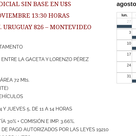
ICIAL SIN BASE EN U$S
agosto
OVIEMBRE 13:30 HORAS
lun.
27
 AV. URUGUAY 826 – MONTEVIDEO
3
10
RTAMENTO
17
 ENTRE LA GACETA Y LORENZO PÉREZ
24
31
ÁREA 72 Mts.
ITE)
VEHÍCULOS
 Y JUEVES 5, DE 11 A 14 HORAS
 30% + COMISIÓN E IMP. 3.66%,
 DE PAGO AUTORIZADOS POR LAS LEYES 19210