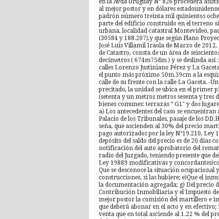
en la Avda Uruguay N° 826 procederá asistido
al mejor postor y en dólares estadounidense
padrón número treinta mil quinientos oche
parte del edificio construido en el terreno 
urbana, localidad catastral Montevideo, pa
(30584 y 188.207),y que según Plano Proye
José Luis Villamil Iraola de Marzo de 2012,
de Catastro, consta de un área de seiscient
decímetros ( 674m75dm ) y se deslinda así :
calles Lorenzo Justiniano Pérez y La Gaceta
el punto más próximo 50m.59cm a la esquin
calle de su frente con la calle La Gaceta. -
precitado, la unidad se ubica en el primer 
(setenta y un metros metros sesenta y tres de
bienes comunes: terrazas ” G1″ y dos lugar
a) Los antecedentes del caso se encuentran a
Palacio de los Tribunales, pasaje de los DD
seña, que ascienden al 30% del precio marti
pago autorizados por la ley N°19.210, Ley 1
depósito del saldo del precio es de 20 días co
notificación del auto aprobatorio del remate
radio del Juzgado, teniendo presente que de
Ley 19889 modificativas y concordantes)con l
Que se desconoce la situación ocupacional y
construcciones, si las hubiere; e)Que el inm
la documentación agregada; g) Del precio de 
Contribución Inmobiliaria y el Impuesto de
mejor postor la comisión del martillero e im
que deberá abonar en el acto y en efectivo;
venta que en total asciende al 1.22 % del pr