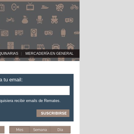
QUINARIAS
MERCADERÍA EN GENERAL
a tu email:
 quisiera recibir emails de Remates.
Mes
Semana
Día