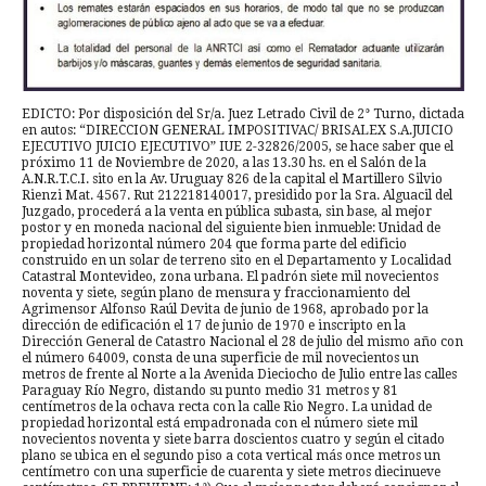
EDICTO: Por disposición del Sr/a. Juez Letrado Civil de 2° Turno, dictada
en autos: “DIRECCION GENERAL IMPOSITIVAC/ BRISALEX S.A.JUICIO
EJECUTIVO JUICIO EJECUTIVO” IUE 2-32826/2005, se hace saber que el
próximo 11 de Noviembre de 2020, a las 13.30 hs. en el Salón de la
A.N.R.T.C.I. sito en la Av. Uruguay 826 de la capital el Martillero Silvio
Rienzi Mat. 4567. Rut 212218140017, presidido por la Sra. Alguacil del
Juzgado, procederá a la venta en pública subasta, sin base, al mejor
postor y en moneda nacional del siguiente bien inmueble: Unidad de
propiedad horizontal número 204 que forma parte del edificio
construido en un solar de terreno sito en el Departamento y Localidad
Catastral Montevideo, zona urbana. El padrón siete mil novecientos
noventa y siete, según plano de mensura y fraccionamiento del
Agrimensor Alfonso Raúl Devita de junio de 1968, aprobado por la
dirección de edificación el 17 de junio de 1970 e inscripto en la
Dirección General de Catastro Nacional el 28 de julio del mismo año con
el número 64009, consta de una superficie de mil novecientos un
metros de frente al Norte a la Avenida Dieciocho de Julio entre las calles
Paraguay Río Negro, distando su punto medio 31 metros y 81
centímetros de la ochava recta con la calle Rio Negro. La unidad de
propiedad horizontal está empadronada con el número siete mil
novecientos noventa y siete barra doscientos cuatro y según el citado
plano se ubica en el segundo piso a cota vertical más once metros un
centímetro con una superficie de cuarenta y siete metros diecinueve