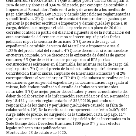
centímetros. SE PREVIENE: 1°) Que el mejor postor deberá consignar el
20% de seña y abonar el 3,66 % del precio, por concepto de comisión e
impuestos al Rematador. Todo en el acto y de acuerdo a los medios de
pago admitidos según Ley 19.210 y demás disposiciones reglamentarias
y modificativas. 2°) Que serán de cuenta del comprador los gastos que
generen la posterior escritura e impuestos y demás que la ley pone a su
cargo, debiendo consignar el saldo de precio en un plazo de 20 días
corridos contados a partir del día hábil siguiente al de la notificación del
auto aprobatorio del remate, que no se interrumpirá por las ferias
judiciales ni por la semana de turismo. 3°) Que será de cargo del
expediente la comisión de venta del Martillero e impuestos o sea el
1.22% del precio total del remate. 4°) Que se desconoce si el inmueble se
encuentra ocupado. 5°) Se desconoce la existencia de deudas de gastos
comunes; 6°) Que de existir deudas por aportes al BPS por las
construcciones existentes en el inmueble, las mismas serán de cargo del
mejor postor. 7°) Que del precio de la subasta sólo se podrá descontar
Contribución Inmobiliaria, Impuesto de Enseñanza Primaria y el 2%
correspondiente al vendedor por ITP. 8°) Que la subasta se realiza en las
condiciones que surgen del expediente y la documentación agregada al
mismo, habiéndose realizado el estudio de títulos con testimonios
notariales. 9°) Que mejor postor deberá saber y tener conocimiento del
deber de colaboración a la información requerida por el Sr. Rematador
(ley 18.494 y decreto reglamentario n° 355/2010), pudiendo ser
responsable de los daños y perjuicios que hubiere causado su falta de
colaboración. 10°) De la escritura de compraventa de fecha 04/07/1990
surge saldo de precio, no surgiendo de la titulación carta de pago. 11ª)
Que los antecedentes se encuentran a disposición de los interesados en la
Sede (Pasaje de los Derechos Humanos 1309 piso 3°), y a los efectos
legales se hacen estas publicaciones.
Montevideo, 23 de octubre de 2020.