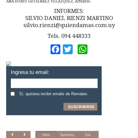
ANA DORYS GUTIÉRREZ VELÁZQUEZ, Actuario.
INFORMES:
SILVIO DANIEL RIENZI MARTINO
silvio.rienzi@quiendamas.com.uy
Tels. 094 448333
Facebook
Twitter
WhatsApp
Ingresa tu email:
Sí, quisiera recibir emails de Remates.
Mes
Semana
Día