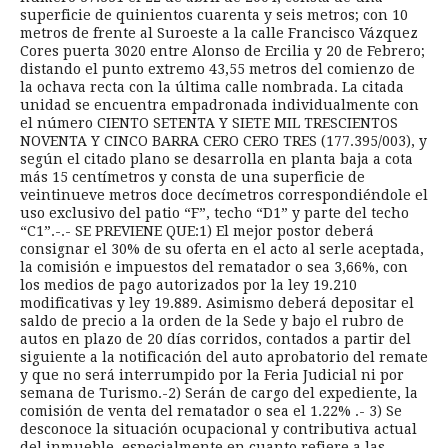
superficie de quinientos cuarenta y seis metros; con 10
metros de frente al Suroeste a la calle Francisco Vázquez
Cores puerta 3020 entre Alonso de Ercilia y 20 de Febrero;
distando el punto extremo 43,55 metros del comienzo de
la ochava recta con la última calle nombrada. La citada
unidad se encuentra empadronada individualmente con
el número CIENTO SETENTA Y SIETE MIL TRESCIENTOS
NOVENTA Y CINCO BARRA CERO CERO TRES (177.395/003), y
según el citado plano se desarrolla en planta baja a cota
más 15 centímetros y consta de una superficie de
veintinueve metros doce decímetros correspondiéndole el
uso exclusivo del patio “F”, techo “D1” y parte del techo
“C1”.-.- SE PREVIENE QUE:1) El mejor postor deberá
consignar el 30% de su oferta en el acto al serle aceptada,
la comisión e impuestos del rematador o sea 3,66%, con
los medios de pago autorizados por la ley 19.210
modificativas y ley 19.889. Asimismo deberá depositar el
saldo de precio a la orden de la Sede y bajo el rubro de
autos en plazo de 20 días corridos, contados a partir del
siguiente a la notificación del auto aprobatorio del remate
y que no será interrumpido por la Feria Judicial ni por
semana de Turismo.-2) Serán de cargo del expediente, la
comisión de venta del rematador o sea el 1.22% .- 3) Se
desconoce la situación ocupacional y contributiva actual
del inmueble, especialmente en cuanto refiere a las