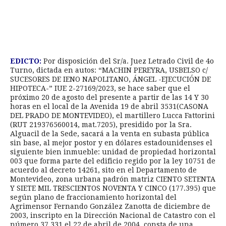
EDICTO:
Por disposición del Sr/a. Juez Letrado Civil de 4o
Turno, dictada en autos: “MACHIN PEREYRA, USBELSO c/
SUCESORES DE IENO NAPOLITANO, ÁNGEL -EJECUCIÓN DE
HIPOTECA-” IUE 2-27169/2023, se hace saber que el
próximo 20 de agosto del presente a partir de las 14 Y 30
horas en el local de la Avenida 19 de abril 3531(CASONA
DEL PRADO DE MONTEVIDEO), el martillero Lucca Fattorini
(RUT 219376560014, mat.7205), presidido por la Sra.
Alguacil de la Sede, sacará a la venta en subasta pública
sin base, al mejor postor y en dólares estadounidenses el
siguiente bien inmueble: unidad de propiedad horizontal
003 que forma parte del edificio regido por la ley 10751 de
acuerdo al decreto 14261, sito en el Departamento de
Montevideo, zona urbana padrón matriz CIENTO SETENTA
Y SIETE MIL TRESCIENTOS NOVENTA Y CINCO (177.395) que
según plano de fraccionamiento horizontal del
Agrimensor Fernando González Zanotta de diciembre de
2003, inscripto en la Dirección Nacional de Catastro con el
número 37.331 el 22 de abril de 2004, consta de una