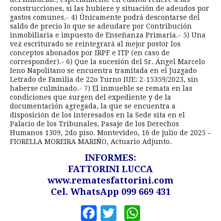
construcciones, si las hubiere y situación de adeudos por
gastos comunes.- 4) Únicamente podrá descontarse del
saldo de precio lo que se adeudare por Contribución
inmobiliaria e impuesto de Enseñanza Primaria.- 5) Una
vez escriturado se reintegrará al mejor postor los
conceptos abonados por IRPF e ITP (en caso de
corresponder).- 6) Que la sucesión del Sr. Ángel Marcelo
Ieno Napolitano se encuentra tramitada en el Juzgado
Letrado de Familia de 22o Turno IUE: 2-15359/2023, sin
haberse culminado.- 7) El inmueble se remata en las
condiciones que surgen del expediente y de la
documentación agregada, la que se encuentra a
disposición de los interesados en la Sede sita en el
Palacio de los Tribunales, Pasaje de los Derechos
Humanos 1309, 2do piso. Montevideo, 16 de julio de 2025 –
FIORELLA MOREIRA MARIÑO, Actuario Adjunto.
INFORMES:
FATTORINI LUCCA
www.rematesfattorini.com
Cel. WhatsApp 099 669 431
Facebook
Twitter
WhatsApp