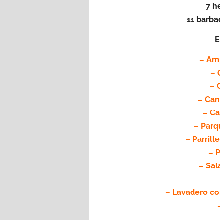
7 h
11 barba
E
– Amp
– 
– 
– Can
– Ca
– Parq
– Parrill
– P
– Sal
– Lavadero co