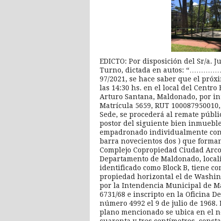
EDICTO: Por disposición del Sr/a. 
Turno, dictada en autos: “……
97/2021, se hace saber que el pró
las 14:30 hs. en el local del Centr
Arturo Santana, Maldonado, por int
Matrícula 5659, RUT 100087950010, 
Sede, se procederá al remate públi
postor del siguiente bien inmuebl
empadronado individualmente con 
barra novecientos dos ) que forma
Complejo Copropiedad Ciudad Arcob
Departamento de Maldonado, locali
identificado como Block B, tiene c
propiedad horizontal el de Washing
por la Intendencia Municipal de Ma
6731/68 e inscripto en la Oficina 
número 4992 el 9 de julio de 1968
plano mencionado se ubica en el no
cuarenta y tres centímetros, const