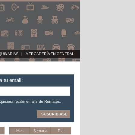
QUINARIAS
MERCADERÍA EN GENERAL
a tu email:
 quisiera recibir emails de Remates.
Mes
Semana
Día