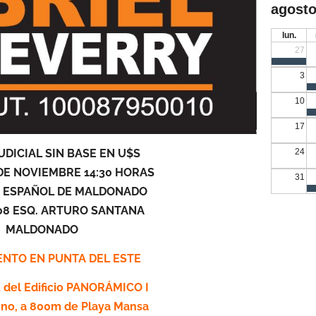
agosto
lun.
27
3
10
17
UDICIAL SIN BASE EN U$S
24
DE NOVIEMBRE 14:30 HORAS
31
 ESPAÑOL DE MALDONADO
708 ESQ. ARTURO SANTANA
MALDONADO
NTO EN PUNTA DEL ESTE
del Edificio PANORÁMICO I
no, a 800m de Playa Mansa