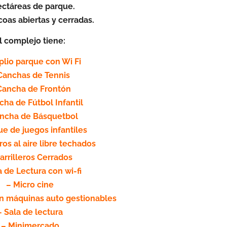
ectáreas de parque.
coas abiertas y cerradas.
l complejo tiene:
lio parque con Wi Fi
Canchas de Tennis
Cancha de Frontón
cha de Fútbol Infantil
ncha de Básquetbol
ue de juegos infantiles
eros al aire libre techados
arrilleros Cerrados
a de Lectura con wi-fi
– Micro cine
n máquinas auto gestionables
– Sala de lectura
– Minimercado