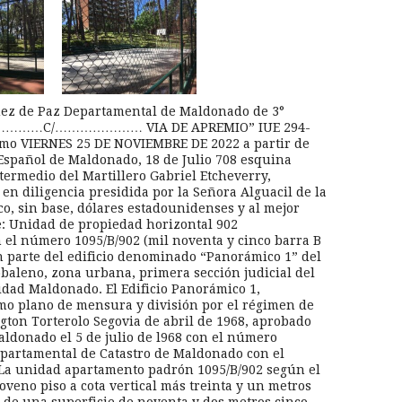
Juez de Paz Departamental de Maldonado de 3°
………………C/………………… VIA DE APREMIO” IUE 294-
ximo VIERNES 25 DE NOVIEMBRE DE 2022 a partir de
o Español de Maldonado, 18 de Julio 708 esquina
ermedio del Martillero Gabriel Etcheverry,
en diligencia presidida por la Señora Alguacil de la
co, sin base, dólares estadounidenses y al mejor
e: Unidad de propiedad horizontal 902
el número 1095/B/902 (mil noventa y cinco barra B
n parte del edificio denominado “Panorámico 1” del
aleno, zona urbana, primera sección judicial del
dad Maldonado. El Edificio Panorámico 1,
omo plano de mensura y división por el régimen de
ton Torterolo Segovia de abril de 1968, aprobado
ldonado el 5 de julio de l968 con el número
Departamental de Catastro de Maldonado con el
. La unidad apartamento padrón 1095/B/902 según el
veno piso a cota vertical más treinta y un metros
a de una superficie de noventa y dos metros cinco