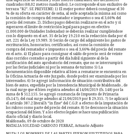
una superficie de sesenta y ocho metros cuadrados, dos decímetros
cuadrados (68,02 metros cuadrados). Le corresponde el uso exclusivo de
terraza “R2”. SE PREVIENE: 1) El mejor postor deberá consignar el 30
% de su oferta en carácter de seña, al serle aceptada la misma así como
la comisión de compra del rematador e impuestos o sea el 3,66% del
precio del remate. 2). Dichos pagos deberán realizarse en el acto y si
superaren el límite de restricción legal para pagos en efectivo
(1.000.000 de Unidades Indexadas) se deberán realizar cumpliéndose
con lo dispuesto en el art. 35 de la ley 19.210 en la redacción dada por el
art. 221 de la Ley 19.989. 3) Serán de cargo del adquirente los gastos de
escrituración, honorarios, certificados, así como la comisión de
compra del rematador e impuestos o sea el 3,66% del precio del remate
en el acto. 4) El plazo para consignar el saldo de precio será de veinte
días corridos contados a partir del día hábil siguiente al de la
notificación del auto aprobatorio del remate, que no se interrumpirá
por las ferias judiciales ni por la semana de turismo 5) La
documentación disponible relativa al bien a rematarse se encuentra en
la Oficina Actuaria de este Juzgado, donde podrá ser examinada por los
interesados. 6) Se agregó información de situación contributiva del
bien de autos, expedida por la Intendencia Municipal de Maldonado , de
la cual surge que el bien registra adeudos al 14/06/2019 (fs. 148) por la
suma de $ 512.155. Se agregó constancia de Impuesto de Primaria
(fs.147), del cual surge adeudos al 21/06/2019 por $ 29.355. 7) Se aplicará
el artículo 387.2 literal h “in fine” del C.G.P. a efectos de la imputación de
los rubros como parte del precio del remate. 8) Se desconoce la situación
ocupacional del bien. Y a los efectos legales se hace una publicación
diario oficial y diario local.
Maldonado, 09 de octubre de 2020
NATALIA SOLEDAD CARDOZO FERRAZ, Actuario Adjunto
NOTA: LOS NOMBRES DE LAS PARTES FUERON SUSTITUIDOS PARA