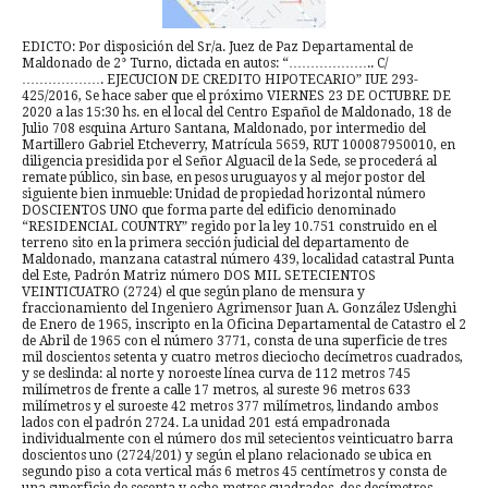
EDICTO: Por disposición del Sr/a. Juez de Paz Departamental de
Maldonado de 2° Turno, dictada en autos: “……………….. C/
………………. EJECUCION DE CREDITO HIPOTECARIO” IUE 293-
425/2016, Se hace saber que el próximo VIERNES 23 DE OCTUBRE DE
2020 a las 15:30 hs. en el local del Centro Español de Maldonado, 18 de
Julio 708 esquina Arturo Santana, Maldonado, por intermedio del
Martillero Gabriel Etcheverry, Matrícula 5659, RUT 100087950010, en
diligencia presidida por el Señor Alguacil de la Sede, se procederá al
remate público, sin base, en pesos uruguayos y al mejor postor del
siguiente bien inmueble: Unidad de propiedad horizontal número
DOSCIENTOS UNO que forma parte del edificio denominado
“RESIDENCIAL COUNTRY” regido por la ley 10.751 construido en el
terreno sito en la primera sección judicial del departamento de
Maldonado, manzana catastral número 439, localidad catastral Punta
del Este, Padrón Matriz número DOS MIL SETECIENTOS
VEINTICUATRO (2724) el que según plano de mensura y
fraccionamiento del Ingeniero Agrimensor Juan A. González Uslenghi
de Enero de 1965, inscripto en la Oficina Departamental de Catastro el 2
de Abril de 1965 con el número 3771, consta de una superficie de tres
mil doscientos setenta y cuatro metros dieciocho decímetros cuadrados,
y se deslinda: al norte y noroeste línea curva de 112 metros 745
milímetros de frente a calle 17 metros, al sureste 96 metros 633
milímetros y el suroeste 42 metros 377 milímetros, lindando ambos
lados con el padrón 2724. La unidad 201 está empadronada
individualmente con el número dos mil setecientos veinticuatro barra
doscientos uno (2724/201) y según el plano relacionado se ubica en
segundo piso a cota vertical más 6 metros 45 centímetros y consta de