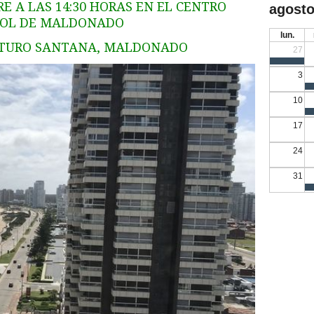
RE A LAS 14:30 HORAS EN EL CENTRO
agosto
ÑOL DE MALDONADO
lun.
 ARTURO SANTANA, MALDONADO
27
3
10
17
24
31