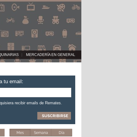
QUINARIAS
MERCADERÍA EN GENERAL
a tu email:
 quisiera recibir emails de Remates.
Mes
Semana
Día