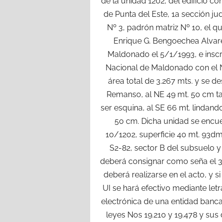
de la unidad 1202, del edificio c
de Punta del Este, 1a sección 
Nº 3, padrón matriz Nº 10, el q
Enrique G. Bengoechea Alvare
Maldonado el 5/1/1993, e inscr
Nacional de Maldonado con el Nº
área total de 3.267 mts. y se des
Remanso, al NE 49 mt. 50 cm tam
ser esquina, al SE 66 mt. lindand
50 cm. Dicha unidad se encu
10/1202, superficie 40 mt. 93dm
S2-82, sector B del subsuelo y
deberá consignar como seña el 30 
deberá realizarse en el acto, y s
UI se hará efectivo mediante let
electrónica de una entidad banca
leyes Nos 19.210 y 19.478 y sus