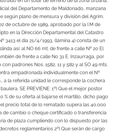
onstruido en un solar de terreno de la zona urbana,
judicial del Departamento de Maldonado, manzana
ue según plano de mensura y división del Agrim.
z de octubre de 1989, aprobado por la I.M de
ipto en la Dirección Departamental del Catastro
 3413 el día 21/4/1993, (lámina 4) consta de un
linda así: al NO 66 mt. de frente a calle Nº 20 El
bién de frente a calle No 31 E. Inzaurraga, por
o con padrones Nos. 1582, 11 y 582 y al SO 49 mts.
entra empadronada individualmente con el Nº
., a la referida unidad le corresponde la cochera
 baulera. SE PREVIENE: 1º) Que el mejor postor
% de su oferta al bajarse el martillo, dicho pago
i el precio total de lo rematado supera las 40.000
ra de cambio o cheque certificado o transferencia
ria de plaza cumpliendo con lo dispuesto por las
 decretos reglamentarios 2º) Que serán de cargo