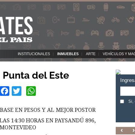
INSTITUCIONALES
INMUEBLES
ARTE
VEHÍCULOS Y MA
Punta del Este
Ingres
Facebook
Twitter
WhatsApp
Sí,
 BASE EN PESOS Y AL MEJOR POSTOR
 LAS 14:30 HORAS EN PAYSANDÚ 896,
MONTEVIDEO