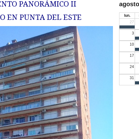
NTO PANORÁMICO II
agosto
O EN PUNTA DEL ESTE
lun.
27
3
10
17
24
31