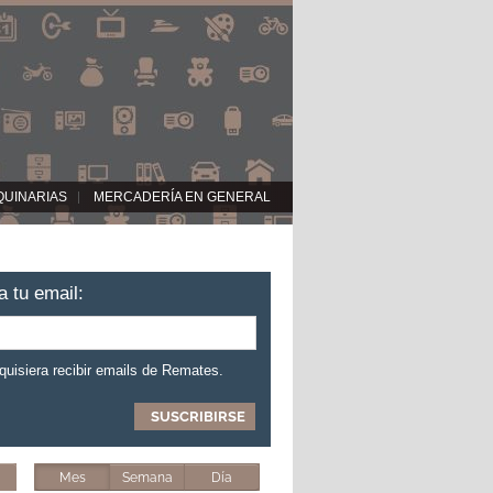
QUINARIAS
MERCADERÍA EN GENERAL
a tu email:
 quisiera recibir emails de Remates.
Mes
Semana
Día