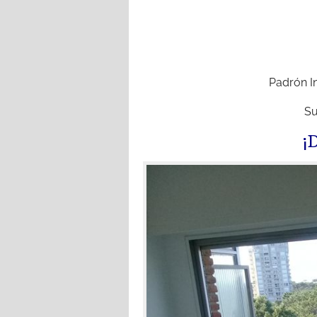
Padrón I
Su
¡