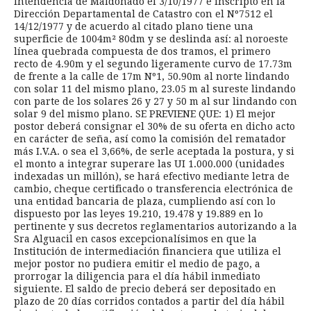
Intendencia de Maldonado el 3/10/1977 e inscripto en la
Dirección Departamental de Catastro con el Nº7512 el
14/12/1977 y de acuerdo al citado plano tiene una
superficie de 1004m² 80dm y se deslinda así: al noroeste
línea quebrada compuesta de dos tramos, el primero
recto de 4.90m y el segundo ligeramente curvo de 17.73m
de frente a la calle de 17m Nº1, 50.90m al norte lindando
con solar 11 del mismo plano, 23.05 m al sureste lindando
con parte de los solares 26 y 27 y 50 m al sur lindando con
solar 9 del mismo plano. SE PREVIENE QUE: 1) El mejor
postor deberá consignar el 30% de su oferta en dicho acto
en carácter de seña, así como la comisión del rematador
más I.V.A. o sea el 3,66%, de serle aceptada la postura, y si
el monto a integrar superare las UI 1.000.000 (unidades
indexadas un millón), se hará efectivo mediante letra de
cambio, cheque certificado o transferencia electrónica de
una entidad bancaria de plaza, cumpliendo así con lo
dispuesto por las leyes 19.210, 19.478 y 19.889 en lo
pertinente y sus decretos reglamentarios autorizando a la
Sra Alguacil en casos excepcionalísimos en que la
Institución de intermediación financiera que utiliza el
mejor postor no pudiera emitir el medio de pago, a
prorrogar la diligencia para el día hábil inmediato
siguiente. El saldo de precio deberá ser depositado en
plazo de 20 días corridos contados a partir del día hábil