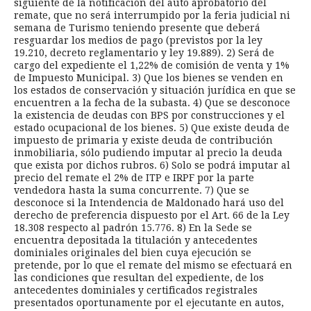
siguiente de la notificación del auto aprobatorio del
remate, que no será interrumpido por la feria judicial ni
semana de Turismo teniendo presente que deberá
resguardar los medios de pago (previstos por la ley
19.210, decreto reglamentario y ley 19.889). 2) Será de
cargo del expediente el 1,22% de comisión de venta y 1%
de Impuesto Municipal. 3) Que los bienes se venden en
los estados de conservación y situación jurídica en que se
encuentren a la fecha de la subasta. 4) Que se desconoce
la existencia de deudas con BPS por construcciones y el
estado ocupacional de los bienes. 5) Que existe deuda de
impuesto de primaria y existe deuda de contribución
inmobiliaria, sólo pudiendo imputar al precio la deuda
que exista por dichos rubros. 6) Solo se podrá imputar al
precio del remate el 2% de ITP e IRPF por la parte
vendedora hasta la suma concurrente. 7) Que se
desconoce si la Intendencia de Maldonado hará uso del
derecho de preferencia dispuesto por el Art. 66 de la Ley
18.308 respecto al padrón 15.776. 8) En la Sede se
encuentra depositada la titulación y antecedentes
dominiales originales del bien cuya ejecución se
pretende, por lo que el remate del mismo se efectuará en
las condiciones que resultan del expediente, de los
antecedentes dominiales y certificados registrales
presentados oportunamente por el ejecutante en autos,