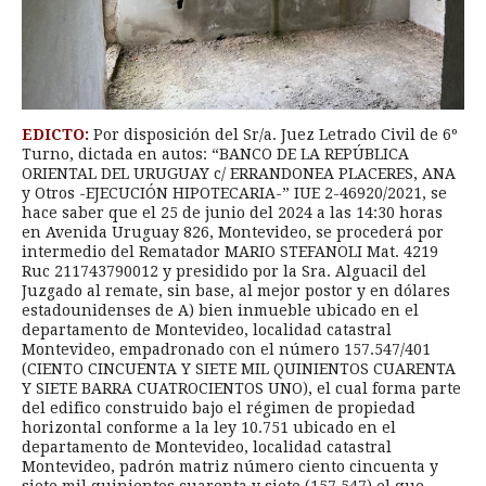
EDICTO:
Por disposición del Sr/a. Juez Letrado Civil de 6º
Turno, dictada en autos: “BANCO DE LA REPÚBLICA
ORIENTAL DEL URUGUAY c/ ERRANDONEA PLACERES, ANA
y Otros -EJECUCIÓN HIPOTECARIA-” IUE 2-46920/2021, se
hace saber que el 25 de junio del 2024 a las 14:30 horas
en Avenida Uruguay 826, Montevideo, se procederá por
intermedio del Rematador MARIO STEFANOLI Mat. 4219
Ruc 211743790012 y presidido por la Sra. Alguacil del
Juzgado al remate, sin base, al mejor postor y en dólares
estadounidenses de A) bien inmueble ubicado en el
departamento de Montevideo, localidad catastral
Montevideo, empadronado con el número 157.547/401
(CIENTO CINCUENTA Y SIETE MIL QUINIENTOS CUARENTA
Y SIETE BARRA CUATROCIENTOS UNO), el cual forma parte
del edifico construido bajo el régimen de propiedad
horizontal conforme a la ley 10.751 ubicado en el
departamento de Montevideo, localidad catastral
Montevideo, padrón matriz número ciento cincuenta y
siete mil quinientos cuarenta y siete (157.547) el que