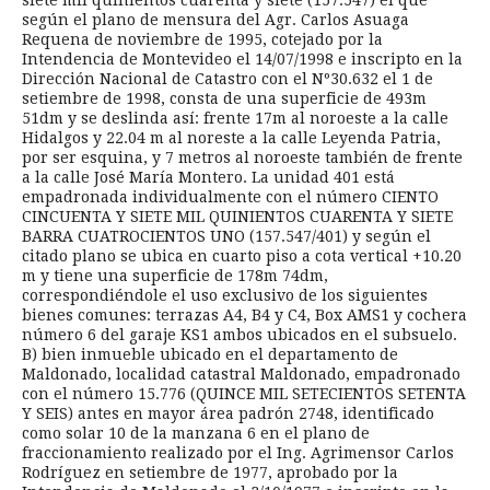
según el plano de mensura del Agr. Carlos Asuaga
Requena de noviembre de 1995, cotejado por la
Intendencia de Montevideo el 14/07/1998 e inscripto en la
Dirección Nacional de Catastro con el Nº30.632 el 1 de
setiembre de 1998, consta de una superficie de 493m
51dm y se deslinda así: frente 17m al noroeste a la calle
Hidalgos y 22.04 m al noreste a la calle Leyenda Patria,
por ser esquina, y 7 metros al noroeste también de frente
a la calle José María Montero. La unidad 401 está
empadronada individualmente con el número CIENTO
CINCUENTA Y SIETE MIL QUINIENTOS CUARENTA Y SIETE
BARRA CUATROCIENTOS UNO (157.547/401) y según el
citado plano se ubica en cuarto piso a cota vertical +10.20
m y tiene una superficie de 178m 74dm,
correspondiéndole el uso exclusivo de los siguientes
bienes comunes: terrazas A4, B4 y C4, Box AMS1 y cochera
número 6 del garaje KS1 ambos ubicados en el subsuelo.
B) bien inmueble ubicado en el departamento de
Maldonado, localidad catastral Maldonado, empadronado
con el número 15.776 (QUINCE MIL SETECIENTOS SETENTA
Y SEIS) antes en mayor área padrón 2748, identificado
como solar 10 de la manzana 6 en el plano de
fraccionamiento realizado por el Ing. Agrimensor Carlos
Rodríguez en setiembre de 1977, aprobado por la