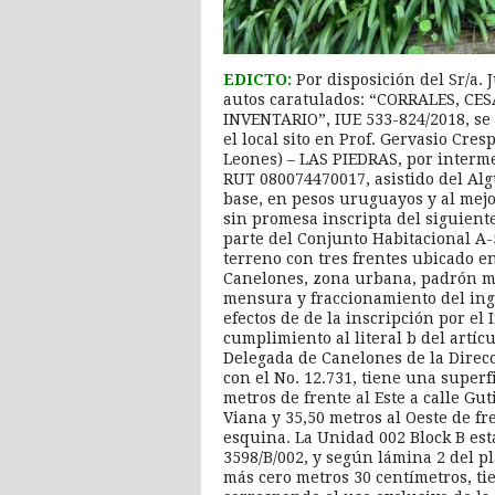
EDICTO:
Por disposición del Sr/a.
autos caratulados: “CORRALES, CE
INVENTARIO”, IUE 533-824/2018, se h
el local sito en Prof. Gervasio Cres
Leones) – LAS PIEDRAS, por intermed
RUT 080074470017, asistido del Algu
base, en pesos uruguayos y al mej
sin promesa inscripta del siguien
parte del Conjunto Habitacional A-
terreno con tres frentes ubicado e
Canelones, zona urbana, padrón ma
mensura y fraccionamiento del ing
efectos de de la inscripción por e
cumplimiento al literal b del artícu
Delegada de Canelones de la Direcc
con el No. 12.731, tiene una superf
metros de frente al Este a calle Gut
Viana y 35,50 metros al Oeste de fre
esquina. La Unidad 002 Block B e
3598/B/002, y según lámina 2 del pl
más cero metros 30 centímetros, ti