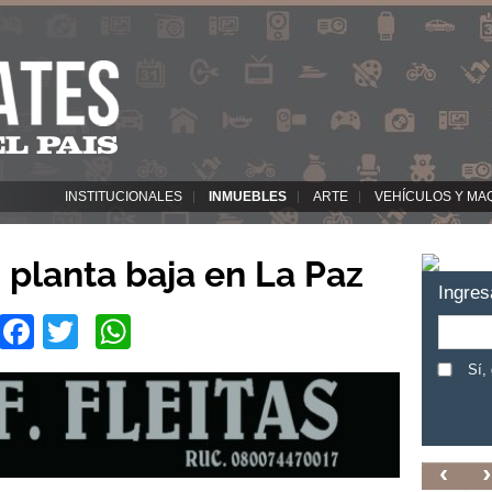
INSTITUCIONALES
INMUEBLES
ARTE
VEHÍCULOS Y MA
planta baja en La Paz
Ingres
Facebook
Twitter
WhatsApp
Sí,