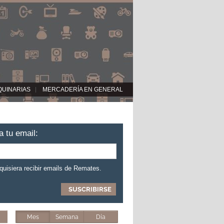
QUINARIAS
MERCADERÍA EN GENERAL
a tu email:
 quisiera recibir emails de Remates.
Mes
Semana
Día