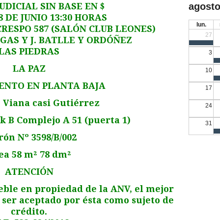
UDICIAL SIN BASE EN $
agosto
 DE JUNIO 13:30 HORAS
lun.
CRESPO 587 (SALÓN CLUB LEONES)
27
GAS Y J. BATLLE Y ORDÓÑEZ
LAS PIEDRAS
3
LA PAZ
10
NTO EN PLANTA BAJA
17
e Viana casi Gutiérrez
24
k B Complejo A 51 (puerta 1)
31
rón Nº 3598/B/002
ea 58 m² 78 dm²
ATENCIÓN
eble en propiedad de la ANV, el mejor
y ser aceptado por ésta como sujeto de
crédito.