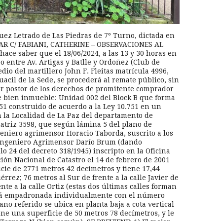
 Juez Letrado de Las Piedras de 7º Turno, dictada en
SAR C/ FABIANI, CATHERINE – OBSERVACIONES AL
ace saber que el 18/06/2024, a las 13 y 30 horas en
po entre Av. Artigas y Batlle y Ordoñez (Club de
io del martillero John F. Fleitas matrícula 4996,
acil de la Sede, se procederá al remate público, sin
or postor de los derechos de promitente comprador
te bien inmueble: Unidad 002 del Block B que forma
51 construido de acuerdo a la Ley 10.751 en un
n la Localidad de La Paz del departamento de
triz 3598, que según lámina 5 del plano de
eniero agrimensor Horacio Taborda, suscrito a los
l Ingeniero Agrimensor Darío Brum (dando
lo 24 del decreto 318/1945) inscripto en la Oficina
ión Nacional de Catastro el 14 de febrero de 2001
icie de 2771 metros 42 decímetros y tiene 17,44
iérrez; 76 metros al Sur de frente a la calle Javier de
nte a la calle Ortiz (estas dos últimas calles forman
stá empadronada individualmente con el número
ano referido se ubica en planta baja a cota vertical
ene una superficie de 50 metros 78 decímetros, y le