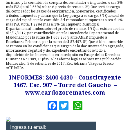
turismo.; y la comisión de compra del rematador e impuestos, o sea 3%
más IVA (total 3.66%) sobre el precio de remate. 2°) Que será de cargo
del comprador los gastos de escrituración, honorarios, certificados,
tributos, impuestos y demás que la Ley ponga a su cargo. 3°) Que será de
cargo del expediente la comisión del rematador e impuestos o sea el 1%
más IVA, (total 1.22%) más el 1% del Impuesto Municipal
Departamental, ambos sobre el precio de remate. 4°) Que existen deudas
al 5/07/2017; por contribución ante la Intendencia Departamental de
Maldonado por la suma de $ 609.250 y ante ANEP, impuesto a
Enseñanza Primaria, por la suma de $ 87.497. 5°) Que el bien inmueble,
se remata en las condiciones que surgen de la documentación agregada,
información registral y del expediente encontrándose todo a
disposición de los interesados en la sede, sito en Pasaje de los Derechos
Humanos N° 1309, 1° piso. A los efectos legales se hace una publicación.
Montevideo, 5 de setiembre de 2017. Esc. Adriana Vázquez Fresco,
ACTUARIA.
INFORMES: 2400 4430 – Constituyente
1467. Esc. 907 – Torre del Gaucho –
www.cardozoremates.com
Facebook
Twitter
WhatsApp
Ingresa tu email: