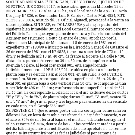
SOCIEDAD ANONIMA C/ TURN GARI, LUIS Y OTROS”, EJECUCION DE
HIPOTECA, IUE 2-8866/2017, se hace saber que el día Miércoles 15 de
NOVIEMBRE de 2017 a las 14:30 hs., en el local sede de la ANRTCI, Avda.
Uruguay N° 826, el Rematador Luis E. Cardozo Castro Mat. 4954, RUT.
21.250.287.0016, asistido del Sr. Oficial Alguacil, procederá a la venta en
subasta pública, SIN BASE, en DOLARES USA y al mejor postor del
siguiente bien inmueble: Unidad Local Comercial numero cero cero uno
del Edificio Padua, que según plano de mensura y fraccionamiento del
Agrimensor Fructuoso J. Netto de enero de 1980, aprobado por la
Intendencia Municipal de Maldonado el 5 de enero de 1981 en el
expediente N° 7189/80 e inscripto en la Dirección General de Catastro el
26 de enero de 1981 con el N° 4828, tiene una superficie de 772 m. 12
dm. y se deslinda así: 19 m. 40 cm. de frente al Noreste a la calle N° 30,
distando su punto más cercano 39 m. 80 cm. de la esquina con la
Avenida Gorlero. El local comercial 001, está empadronado
individualmente con el N° 5.106/001, se ubica en planta sub suelo y
planta baja y se describe así: A) local 001, en sub suelo, a cota vertical
menos 2 m. 80 cm., se compone de una superficie de 25 m. 26 dm., B)
local 001 en planta baja a cota vertical más 10 cm., se compone de una
superficie de 496 m. 20 dm.; conformando una superficie total de 521
m. 46 dm. Le corresponde al referido local el uso exclusivo de: los ductos
“I” y “V” y Patio “W”, de planta baja; ductos “I uno”, “V uno”, azotea “X
uno”, “Y uno” de primer piso y tres lugares para estacionar un vehículo
en cada uno, en el Garaje “AS uno”.
SE PREVIENE: 1°) Que el mejor postor deberá consignar como seña en
dólares USA, en letra de cambio, trasferencia o depósito bancario, y en
el acto el 30% de su oferta al bajarse el martillo, debiendo consignar el
saldo restante del 70%, dentro de los 20 días corridos contados a partir
del día hábil siguiente a la notificación del auto aprobatorio de remate,
que no se interrumpirá por las ferias judiciales ni por semana de