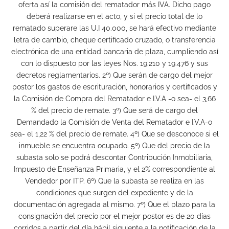
oferta así la comisión del rematador más IVA. Dicho pago
deberá realizarse en el acto, y si el precio total de lo
rematado superare las U.I 40.000, se hará efectivo mediante
letra de cambio, cheque certificado cruzado, o transferencia
electrónica de una entidad bancaria de plaza, cumpliendo así
con lo dispuesto por las leyes Nos. 19.210 y 19.476 y sus
decretos reglamentarios. 2º) Que serán de cargo del mejor
postor los gastos de escrituración, honorarios y certificados y
la Comisión de Compra del Rematador e I.V.A -o sea- el 3,66
% del precio de remate. 3º) Que será de cargo del
Demandado la Comisión de Venta del Rematador e I.V.A-o
sea- el 1,22 % del precio de remate. 4º) Que se desconoce si el
inmueble se encuentra ocupado. 5º) Que del precio de la
subasta solo se podrá descontar Contribución Inmobiliaria,
Impuesto de Enseñanza Primaria, y el 2% correspondiente al
Vendedor por ITP. 6º) Que la subasta se realiza en las
condiciones que surgen del expediente y de la
documentación agregada al mismo. 7º) Que el plazo para la
consignación del precio por el mejor postor es de 20 días
corridos a partir del día hábil siguiente a la notificación de la