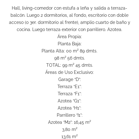
Hall, living-comedor con estufa a leña y salida a terraza-
balcón. Luego 2 dormitorios, al fondo, escritorio con doble
acceso (o 3er. dormitorio al frente), amplio cuarto de baño y
cocina. Luego terraza exterior con parrillero. Azotea.
Área Propia:
Planta Baja:
Planta Alta: 00 m² 89 dmts.
98 m² 56 dmts.
TOTAL: 99 m² 45 dmts.
Áreas de Uso Exclusivo:
Garage “D”:
Terraza “E1”:
Terraza “F1”:
Azotea “G1”:
Azotea “H1”:
Parrillero “I1”:
Azotea “M2”: 16,45 m²
3,80 m²
13,61 m²