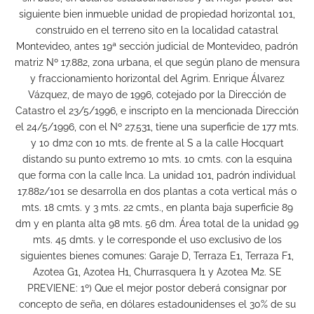
siguiente bien inmueble unidad de propiedad horizontal 101,
construido en el terreno sito en la localidad catastral
Montevideo, antes 19ª sección judicial de Montevideo, padrón
matriz Nº 17.882, zona urbana, el que según plano de mensura
y fraccionamiento horizontal del Agrim. Enrique Álvarez
Vázquez, de mayo de 1996, cotejado por la Dirección de
Catastro el 23/5/1996, e inscripto en la mencionada Dirección
el 24/5/1996, con el Nº 27.531, tiene una superficie de 177 mts.
y 10 dm2 con 10 mts. de frente al S a la calle Hocquart
distando su punto extremo 10 mts. 10 cmts. con la esquina
que forma con la calle Inca. La unidad 101, padrón individual
17.882/101 se desarrolla en dos plantas a cota vertical más 0
mts. 18 cmts. y 3 mts. 22 cmts., en planta baja superficie 89
dm y en planta alta 98 mts. 56 dm. Área total de la unidad 99
mts. 45 dmts. y le corresponde el uso exclusivo de los
siguientes bienes comunes: Garaje D, Terraza E1, Terraza F1,
Azotea G1, Azotea H1, Churrasquera I1 y Azotea M2. SE
PREVIENE: 1º) Que el mejor postor deberá consignar por
concepto de seña, en dólares estadounidenses el 30% de su