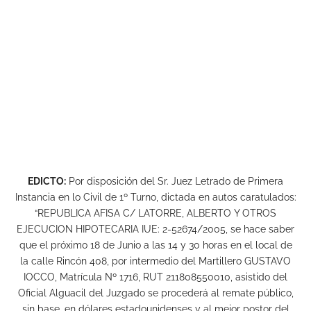
EDICTO:
Por disposición del Sr. Juez Letrado de Primera
Instancia en lo Civil de 1º Turno, dictada en autos caratulados:
“REPUBLICA AFISA C/ LATORRE, ALBERTO Y OTROS
EJECUCION HIPOTECARIA IUE: 2-52674/2005, se hace saber
que el próximo 18 de Junio a las 14 y 30 horas en el local de
la calle Rincón 408, por intermedio del Martillero GUSTAVO
IOCCO, Matrícula Nº 1716, RUT 211808550010, asistido del
Oficial Alguacil del Juzgado se procederá al remate público,
sin base, en dólares estadounidenses y al mejor postor del