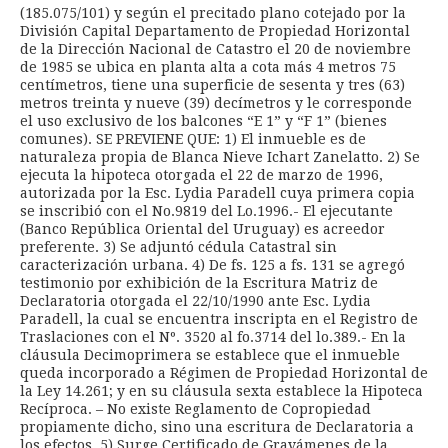
(185.075/101) y según el precitado plano cotejado por la
División Capital Departamento de Propiedad Horizontal
de la Dirección Nacional de Catastro el 20 de noviembre
de 1985 se ubica en planta alta a cota más 4 metros 75
centímetros, tiene una superficie de sesenta y tres (63)
metros treinta y nueve (39) decímetros y le corresponde
el uso exclusivo de los balcones “E 1” y “F 1” (bienes
comunes). SE PREVIENE QUE: 1) El inmueble es de
naturaleza propia de Blanca Nieve Ichart Zanelatto. 2) Se
ejecuta la hipoteca otorgada el 22 de marzo de 1996,
autorizada por la Esc. Lydia Paradell cuya primera copia
se inscribió con el No.9819 del Lo.1996.- El ejecutante
(Banco República Oriental del Uruguay) es acreedor
preferente. 3) Se adjuntó cédula Catastral sin
caracterización urbana. 4) De fs. 125 a fs. 131 se agregó
testimonio por exhibición de la Escritura Matriz de
Declaratoria otorgada el 22/10/1990 ante Esc. Lydia
Paradell, la cual se encuentra inscripta en el Registro de
Traslaciones con el Nº. 3520 al fo.3714 del lo.389.- En la
cláusula Decimoprimera se establece que el inmueble
queda incorporado a Régimen de Propiedad Horizontal de
la Ley 14.261; y en su cláusula sexta establece la Hipoteca
Recíproca. – No existe Reglamento de Copropiedad
propiamente dicho, sino una escritura de Declaratoria a
los efectos. 5) Surge Certificado de Gravámenes de la