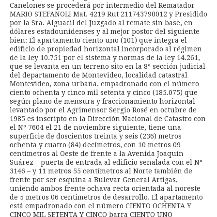
Canelones se procederá por intermedio del Rematador
MARIO STEFANOLI Mat. 4219 Rut 211743790012 y Presidido
por la Sra. Alguacil del Juzgado al remate sin base, en
dólares estadounidenses y al mejor postor del siguiente
bien: El apartamento ciento uno (101) que integra el
edificio de propiedad horizontal incorporado al régimen
de la ley 10.751 por el sistema y normas de la ley 14.261,
que se levanta en un terreno sito en la 8ª sección judicial
del departamento de Montevideo, localidad catastral
Montevideo, zona urbana, empadronado con el número
ciento ochenta y cinco mil setenta y cinco (185.075) que
según plano de mensura y fraccionamiento horizontal
levantado por el Agrimensor Sergio Rosé en octubre de
1985 es inscripto en la Dirección Nacional de Catastro con
el Nº 7604 el 21 de noviembre siguiente, tiene una
superficie de doscientos treinta y seis (236) metros
ochenta y cuatro (84) decímetros, con 10 metros 09
centímetros al Oeste de frente a la Avenida Joaquín
Suárez – puerta de entrada al edificio señalada con el Nº
3146 – y 11 metros 55 centímetros al Norte también de
frente por ser esquina a Bulevar General Artigas,
uniendo ambos frente ochava recta orientada al noreste
de 5 metros 06 centímetros de desarrollo. El apartamento
está empadronado con el número CIENTO OCHENTA Y
CINCO MIL SETENTA Y CINCO barra CIENTO UNO