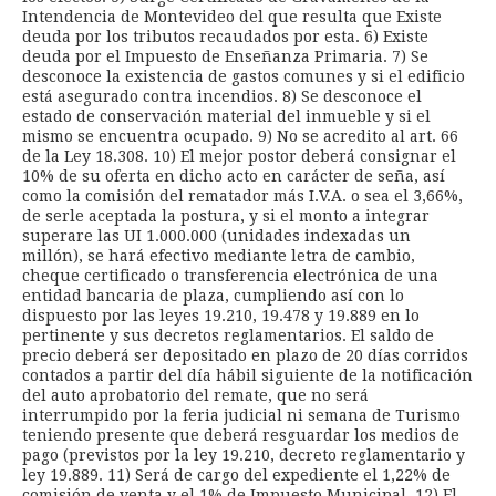
Intendencia de Montevideo del que resulta que Existe
deuda por los tributos recaudados por esta. 6) Existe
deuda por el Impuesto de Enseñanza Primaria. 7) Se
desconoce la existencia de gastos comunes y si el edificio
está asegurado contra incendios. 8) Se desconoce el
estado de conservación material del inmueble y si el
mismo se encuentra ocupado. 9) No se acredito al art. 66
de la Ley 18.308. 10) El mejor postor deberá consignar el
10% de su oferta en dicho acto en carácter de seña, así
como la comisión del rematador más I.V.A. o sea el 3,66%,
de serle aceptada la postura, y si el monto a integrar
superare las UI 1.000.000 (unidades indexadas un
millón), se hará efectivo mediante letra de cambio,
cheque certificado o transferencia electrónica de una
entidad bancaria de plaza, cumpliendo así con lo
dispuesto por las leyes 19.210, 19.478 y 19.889 en lo
pertinente y sus decretos reglamentarios. El saldo de
precio deberá ser depositado en plazo de 20 días corridos
contados a partir del día hábil siguiente de la notificación
del auto aprobatorio del remate, que no será
interrumpido por la feria judicial ni semana de Turismo
teniendo presente que deberá resguardar los medios de
pago (previstos por la ley 19.210, decreto reglamentario y
ley 19.889. 11) Será de cargo del expediente el 1,22% de
comisión de venta y el 1% de Impuesto Municipal. 12) El