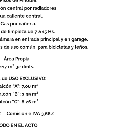
 Pisos de Pinotea.
ión central por radiadores.
ua caliente central.
 Gas por cañería.
o de limpieza de 7 a 15 Hs.
cámara en entrada principal y en garage.
s de uso común, para bicicletas y leños.
Área Propia:
117 m² 32 dmts.
s de USO EXCLUSIVO:
alcón “A”: 7,08 m²
alcón “B”: 3,39 m²
lcón “C”: 8,26 m²
 – Comisión e IVA 3,66%
ODO EN EL ACTO