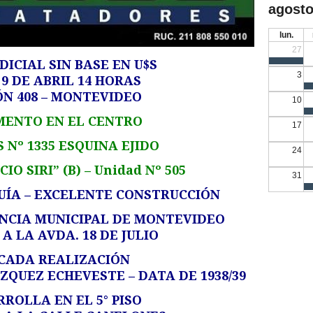
agosto
lun.
27
DICIAL SIN BASE EN U$S
3
9 DE ABRIL 14 HORAS
ÓN 408 – MONTEVIDEO
10
ENTO EN EL CENTRO
17
Nº 1335 ESQUINA EJIDO
24
IO SIRI” (B) – Unidad Nº 505
31
QUÍA – EXCELENTE CONSTRUCCIÓN
ENCIA MUNICIPAL DE MONTEVIDEO
A LA AVDA. 18 DE JULIO
CADA REALIZACIÓN
ZQUEZ ECHEVESTE – DATA DE 1938/39
RROLLA EN EL 5° PISO