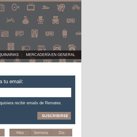
QUINARIAS
MERCADERÍA EN GENERAL
a tu email:
 quisiera recibir emails de Remates.
Mes
Semana
Día