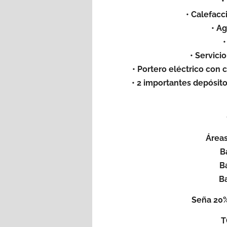
•
• Calefacc
• Ag
•
• Servici
• Portero eléctrico con 
• 2 importantes depósito
Área
B
B
Ba
Seña 20%
T