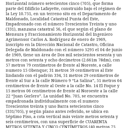
Horizontal número setecientos cinco (705), que forma
parte del Edificio Lafayette, construido bajo el régimen de
la Ley 10.751, en un terreno sito en el Departamento de
Maldonado, Localidad Catastral Punta del Este,
Empadronado con el número Trescientos Treinta y uno
(331), manzana catastral 56, el que según el plano de
Mensura y Fraccionamiento Horizontal del Ingeniero
Agrimensor Carlos A. Rodríguez de enero de 1969,
inscripto en la Dirección Nacional de Catastro, Oficina
Delegada de Maldonado con el número 5295 el 04 de junio
de 1969, tiene un área de Dos mil seiscientos sesenta y un
metros con setenta y ocho decímetros (2.661m 78dm), con
57 metros 79 centímetros de frente al Noreste, a calle
numero 15 Obenque; 31 metros 59 centímetros al Este
lindando con el padrón 334, 51 metros 29 centímetros de
frente al Sur a la calle Número 9 “La Salina”, 51 metros 64
centímetros de frente al Oeste a la calle No. 14 El Foque y
15 metros 06 centímetros de frente al Noroeste a la calle
22 “Juan Gorlero”. La unidad No. 705, se encuentra
empadronada individualmente con el numero
Trescientos treinta y uno Barra setecientos cinco
(331/705), y según plano antes referido, se ubica en
Séptimo Piso, a cota vertical más veinte metros setenta y
seis centímetros, con una superficie de CUARENTA
METROS SETENTA Y CINCO CENTÍMETROS (40 metros 75