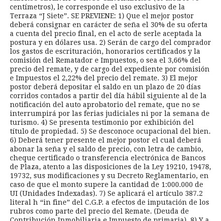
centímetros), le corresponde el uso exclusivo de la
Terraza “J Siete”. SE PREVIENE: 1) Que el mejor postor
deberá consignar en carácter de seña el 30% de su oferta
a cuenta del precio final, en el acto de serle aceptada la
postura y en dólares usa. 2) Serán de cargo del comprador
los gastos de escrituración, honorarios certificados y la
comisión del Rematador e Impuestos, o sea el 3,66% del
precio del remate, y de cargo del expediente por comisión
e Impuestos el 2,22% del precio del remate. 3) El mejor
postor deberá depositar el saldo en un plazo de 20 días
corridos contados a partir del día hábil siguiente al de la
notificación del auto aprobatorio del remate, que no se
interrumpirá por las ferias judiciales ni por la semana de
turismo. 4) Se presenta testimonio por exhibición del
título de propiedad. 5) Se desconoce ocupacional del bien.
6) Deberá tener presente el mejor postor el cual deberá
abonar la seña y el saldo de precio, con letra de cambio,
cheque certificado o transferencia electrónica de Bancos
de Plaza, atento a las disposiciones de la Ley 19210, 19478,
19732, sus modificaciones y su Decreto Reglamentario, en
caso de que el monto supere la cantidad de 1:000.000 de
UI (Unidades Indexadas). 7) Se aplicará el artículo 387.2
literal h “in fine” del C.G.P. a efectos de imputación de los
rubros como parte del precio del Remate. (Deuda de
Contribución Inmobiliaria e Impuesto de primaria). 8) Y a