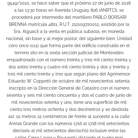
9549/2010, se hace saber que el próximo 27 de junio de 2018
a las 13:30 horas en Avenida Uruguay 826 (ANRTCI), se
procederá por intermedio del martillero PABLO BORSARI
BRENNA matrícula 4821, R.U.T. 212109720012, asistido por la
Sra. Alguacil a la venta en pública subasta, en moneda
nacional, sin base y al mejor postor, del siguiente bien: Unidad
cero once (011) que forma parte del edificio construido en el
terreno sito en la sexta sección judicial de Montevideo
empadronado con el número treinta y tres mil ciento treinta y
dos antes treinta y cuatro mil ciento treinta y dos y treinta y
tres mil ciento treinta y tres que según plano del Agrimensor
Eduardo W. Coppetti de octubre de mil novecientos setenta
inscripto en la Dirección General de Catastro con el número
sesenta y seis mil ciento cincuenta y dos el cuatro de junio de
mil novecientos setenta y uno, tiene una superficie de mil
ciento tres metros ochenta y dos decímetros y se deslinda
así: 10 metros 22 centímetros de frente al suroeste a la calle
Arenal Grande con los números 1716 al 1718 (mil setecientos
dieciseis al mil setecientos dieciocho) inclusive entre las
calles Cerro Largo y Paysandú distando el punto más