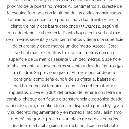
próximo de la puerta 30 metros 54 centímetros al sureste de
la esquina formada con la última de las calles mencionadas.
La unidad cero once (011) padrón individual treinta y tres mil
ciento treinta y dos barra cero once (33.132/011), según el
referido plano se ubica en la Planta Baja a cota vertical más
cero metros sesenta y ocho centímetros y tiene una superficie
de cuarenta y cinco metros un decímetro. Azotea: Cota
vertical más tres metros treinta centímetros con una
superficie de 14 metros sesenta y un decímetros. Superficie
total: cincuenta y nueve metros sesenta y dos decímetros (59
m 62 dm). Se previene que: 1°) El mejor postor deberá
consignar como seña el 30% de su oferta al bajarse el
martillo, como así también la comisión del rematador e
impuestos, o sea el 3,66% del precio de remate con letra de
cambio, cheque certificado o transferencia electrónica desde
banco de plaza, cumpliendo con lo dispuesto por la ley 19.210
y su decreto reglamentario y en moneda nacional; asimismo
deberá integrar el precio en un plazo de 20 días corridos
desde el día hábil siguiente al de la notificación del auto