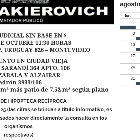
agosto
lun.
27
3
UDICIAL SIN BASE EN $
DE OCTUBRE 11:30 HORAS
10
 AV. URUGUAY 826 – MONTEVIDEO
17
NTO EN CIUDAD VIEJA
SARANDÍ 364 APTO. 106
24
ZABALA Y ALZAIBAR
31
adrón 3933/106
2 m² más patio de 7,52 m² según plano
 DE HIPOPTECA RECÍPROCA
 (las cifras se brindan a título informativo, es
esados hacer directamente la consulta en los
organismos
respectivos)