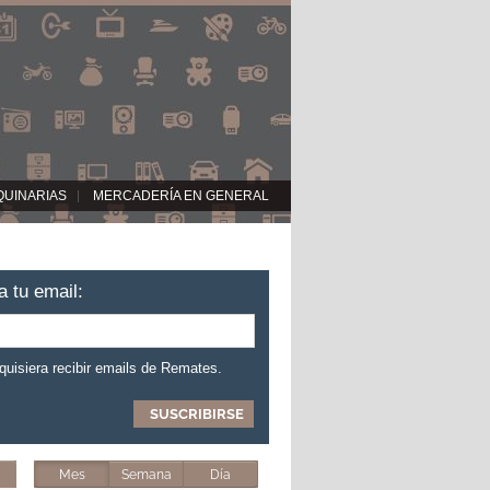
QUINARIAS
MERCADERÍA EN GENERAL
a tu email:
 quisiera recibir emails de Remates.
Mes
Semana
Día