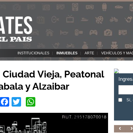
INSTITUCIONALES
INMUEBLES
ARTE
VEHÍCULOS Y MA
Ciudad Vieja, Peatonal
Ingres
abala y Alzaibar
Facebook
Twitter
WhatsApp
Sí,