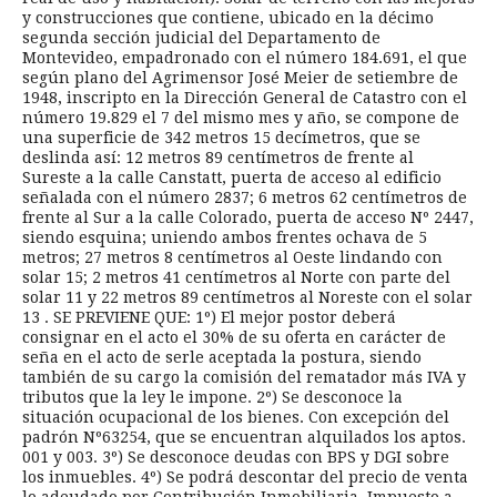
y construcciones que contiene, ubicado en la décimo
segunda sección judicial del Departamento de
Montevideo, empadronado con el número 184.691, el que
según plano del Agrimensor José Meier de setiembre de
1948, inscripto en la Dirección General de Catastro con el
número 19.829 el 7 del mismo mes y año, se compone de
una superficie de 342 metros 15 decímetros, que se
deslinda así: 12 metros 89 centímetros de frente al
Sureste a la calle Canstatt, puerta de acceso al edificio
señalada con el número 2837; 6 metros 62 centímetros de
frente al Sur a la calle Colorado, puerta de acceso Nº 2447,
siendo esquina; uniendo ambos frentes ochava de 5
metros; 27 metros 8 centímetros al Oeste lindando con
solar 15; 2 metros 41 centímetros al Norte con parte del
solar 11 y 22 metros 89 centímetros al Noreste con el solar
13 . SE PREVIENE QUE: 1º) El mejor postor deberá
consignar en el acto el 30% de su oferta en carácter de
seña en el acto de serle aceptada la postura, siendo
también de su cargo la comisión del rematador más IVA y
tributos que la ley le impone. 2º) Se desconoce la
situación ocupacional de los bienes. Con excepción del
padrón Nº63254, que se encuentran alquilados los aptos.
001 y 003. 3º) Se desconoce deudas con BPS y DGI sobre
los inmuebles. 4º) Se podrá descontar del precio de venta
lo adeudado por Contribución Inmobiliaria, Impuesto a