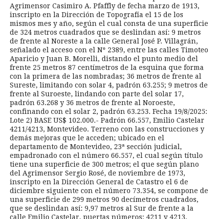
Agrimensor Casimiro A. Pfaffly de fecha marzo de 1913,
inscripto en la Dirección de Topografía el 15 de los
mismos mes y año, según el cual consta de una superficie
de 324 metros cuadrados que se deslindan así: 9 metros
de frente al Noreste a la calle General José P. Villagrán,
señalado el acceso con el Nº 2389, entre las calles Timoteo
Aparicio y Juan B. Morelli, distando el punto medio del
frente 25 metros 87 centímetros de la esquina que forma
con la primera de las nombradas; 36 metros de frente al
Sureste, limitando con solar 4, padrón 63.255; 9 metros de
frente al Suroeste, lindando con parte del solar 17,
padrón 63.268 y 36 metros de frente al Noroeste,
confinando con el solar 2, padrón 63.253. Fecha 19/8/2025:
Lote 2) BASE US$ 102.000.- Padrón 66.557, Emilio Castelar
4211/4213, Montevideo. Terreno con las construcciones y
demás mejoras que le acceden; ubicado en el
departamento de Montevideo, 23ª sección judicial,
empadronado con el número 66.557, el cual según título
tiene una superficie de 300 metros; el que según plano
del Agrimensor Sergio Rosé, de noviembre de 1973,
inscripto en la Dirección General de Catastro el 6 de
diciembre siguiente con el número 73.354, se compone de
una superficie de 299 metros 90 decímetros cuadrados,
que se deslindan así: 9,97 metros al Sur de frente a la
calle Emilio Castelar, puertas números: 4211 y 4213,