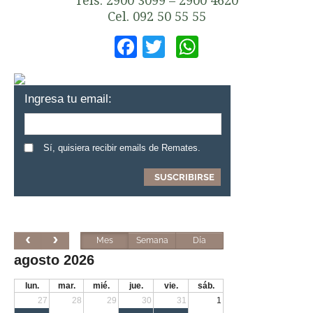
Tels. 2900 3099 – 2900 4620
Cel. 092 50 55 55
Facebook
Twitter
WhatsApp
Ingresa tu email:
Sí, quisiera recibir emails de Remates.
Mes
Semana
Día
agosto 2026
lun.
mar.
mié.
jue.
vie.
sáb.
27
28
29
30
31
1