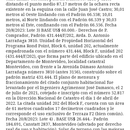
distando el punto medio 87,17 metros de la ochava recta
existente en la esquina con la calle Juan José Castro; 30,01
metros al Oeste lindando con el Padrón 66.558; 10,01
metros, al Norte lindando con el Padrón 66.539 y 30,03
metros al Este, confinando con el Padrón 66.556. Fecha
20/8/2025: Lote 3) BASE US$ 60.000.- Derechos de P.
Comprador, Padrón 431.444/F/202, Avda. D. Antonio
Larrañaga 3810. Unidad de Propiedad Horizontal del
Programa Rond Point, Block 6, unidad 202, actualmente
empadronada con el número 431.444, Block F, unidad 202
(431.444/F/202), que forma parte del edificio ubicado en el
Departamento de Montevideo, localidad catastral
Montevideo, con frente a la Avenida Dámaso Antonio
Larrañaga número 3810 (antes 3156), construido sobre el
padrón matriz 431.444. El plano de mensura y
fraccionamiento del citado conjunto habitacional fue
levantado por el Ingeniero Agrimensor José Damasco, el 2
de julio de 2021, cotejado e inscripto con el número 52.817
en la Dirección Nacional de Catastro el día 1 de abril de
2022. La citada unidad 202 del Block F, cuenta con un área
de 61 metros cuadrados 17 decímetros cuadrados y le
corresponde el uso exclusivo de Terraza F2 (bien común).
Fecha 20/8/2025: Lote 4) . BASE US$ 26.444.- Padrón
184.691, Canstatt 2837, Montevideo (afectado por derecho
real de uso y habitación). Solar de terreno con las mejoras