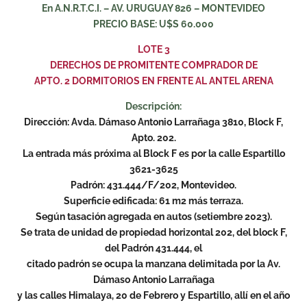
En A.N.R.T.C.I. – AV. URUGUAY 826 – MONTEVIDEO
PRECIO BASE: U$S 60.000
LOTE 3
DERECHOS DE PROMITENTE COMPRADOR DE
APTO. 2 DORMITORIOS EN FRENTE AL ANTEL ARENA
Descripción:
Dirección: Avda. Dámaso Antonio Larrañaga 3810, Block F,
Apto. 202.
La entrada más próxima al Block F es por la calle Espartillo
3621-3625
Padrón: 431.444/F/202, Montevideo.
Superficie edificada: 61 m2 más terraza.
Según tasación agregada en autos (setiembre 2023).
Se trata de unidad de propiedad horizontal 202, del block F,
del Padrón 431.444, el
citado padrón se ocupa la manzana delimitada por la Av.
Dámaso Antonio Larrañaga
y las calles Himalaya, 20 de Febrero y Espartillo, allí en el año