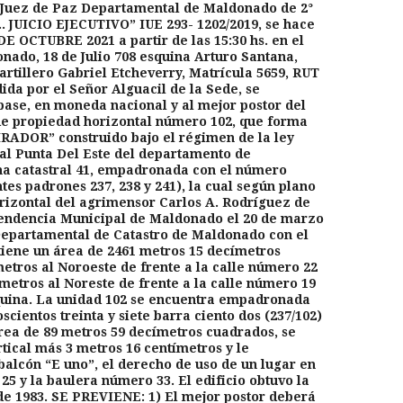
. Juez de Paz Departamental de Maldonado de 2°
….. JUICIO EJECUTIVO” IUE 293- 1202/2019, se hace
E OCTUBRE 2021 a partir de las 15:30 hs. en el
nado, 18 de Julio 708 esquina Arturo Santana,
rtillero Gabriel Etcheverry, Matrícula 5659, RUT
ida por el Señor Alguacil de la Sede, se
base, en moneda nacional y al mejor postor del
de propiedad horizontal número 102, que forma
RADOR” construido bajo el régimen de la ley
tral Punta Del Este del departamento de
a catastral 41, empadronada con el número
ntes padrones 237, 238 y 241), la cual según plano
izontal del agrimensor Carlos A. Rodríguez de
ntendencia Municipal de Maldonado el 20 de marzo
a Departamental de Catastro de Maldonado con el
 tiene un área de 2461 metros 15 decímetros
etros al Noroeste de frente a la calle número 22
ímetros al Noreste de frente a la calle número 19
uina. La unidad 102 se encuentra empadronada
cientos treinta y siete barra ciento dos (237/102)
área de 89 metros 59 decímetros cuadrados, se
rtical más 3 metros 16 centímetros y le
balcón “E uno”, el derecho de uso de un lugar en
25 y la baulera número 33. El edificio obtuvo la
o de 1983. SE PREVIENE: 1) El mejor postor deberá