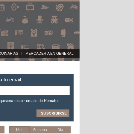
QUINARIAS
MERCADERÍA EN GENERAL
a tu email:
 quisiera recibir emails de Remates.
Mes
Semana
Día