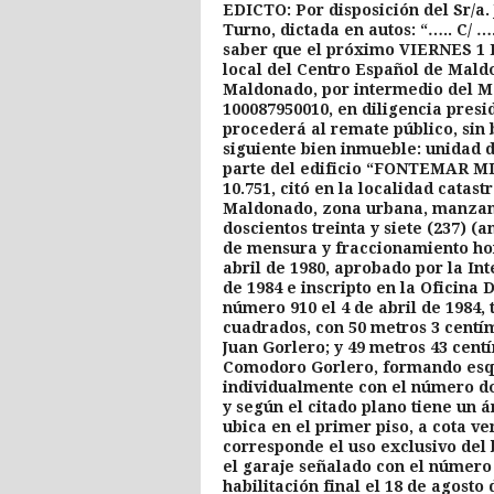
EDICTO: Por disposición del Sr/a
Turno, dictada en autos: “….. C/ 
saber que el próximo VIERNES 1 D
local del Centro Español de Maldo
Maldonado, por intermedio del Ma
100087950010, en diligencia presid
procederá al remate público, sin 
siguiente bien inmueble: unidad 
parte del edificio “FONTEMAR MI
10.751, citó en la localidad catas
Maldonado, zona urbana, manzan
doscientos treinta y siete (237) (a
de mensura y fraccionamiento hor
abril de 1980, aprobado por la I
de 1984 e inscripto en la Oficin
número 910 el 4 de abril de 1984,
cuadrados, con 50 metros 3 centím
Juan Gorlero; y 49 metros 43 cent
Comodoro Gorlero, formando esq
individualmente con el número dos
y según el citado plano tiene un 
ubica en el primer piso, a cota ve
corresponde el uso exclusivo del 
el garaje señalado con el número 
habilitación final el 18 de agost