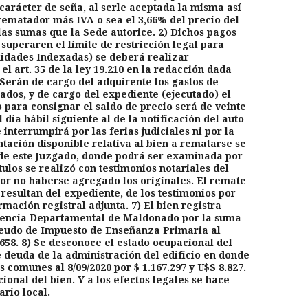
 carácter de seña, al serle aceptada la misma así
ematador más IVA o sea el 3,66% del precio del
las sumas que la Sede autorice. 2) Dichos pagos
 superaren el límite de restricción legal para
nidades Indexadas) se deberá realizar
l art. 35 de la ley 19.210 en la redacción dada
3) Serán de cargo del adquirente los gastos de
cados, y de cargo del expediente (ejecutado) el
o para consignar el saldo de precio será de veinte
 día hábil siguiente al de la notificación del auto
interrumpirá por las ferias judiciales ni por la
ación disponible relativa al bien a rematarse se
 de este Juzgado, donde podrá ser examinada por
ítulos se realizó con testimonios notariales del
 por no haberse agregado los originales. El remate
 resultan del expediente, de los testimonios por
mación registral adjunta. 7) El bien registra
ndencia Departamental de Maldonado por la suma
 adeudo de Impuesto de Enseñanza Primaria al
.658. 8) Se desconoce el estado ocupacional del
e deuda de la administración del edificio en donde
 comunes al 8/09/2020 por $ 1.167.297 y U$S 8.827.
ional del bien. Y a los efectos legales se hace
ario local.