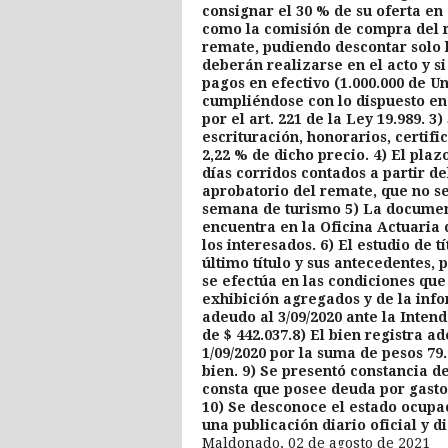
consignar el 30 % de su oferta en
como la comisión de compra del r
remate, pudiendo descontar solo 
deberán realizarse en el acto y si
pagos en efectivo (1.000.000 de U
cumpliéndose con lo dispuesto en e
por el art. 221 de la Ley 19.989. 
escrituración, honorarios, certifi
2,22 % de dicho precio. 4) El plaz
días corridos contados a partir del
aprobatorio del remate, que no se 
semana de turismo 5) La document
encuentra en la Oficina Actuaria
los interesados. 6) El estudio de t
último título y sus antecedentes,
se efectúa en las condiciones que
exhibición agregados y de la infor
adeudo al 3/09/2020 ante la Inte
de $ 442.037.8) El bien registra
1/09/2020 por la suma de pesos 79
bien. 9) Se presentó constancia d
consta que posee deuda por gastos
10) Se desconoce el estado ocupac
una publicación diario oficial y di
Maldonado, 02 de agosto de 2021