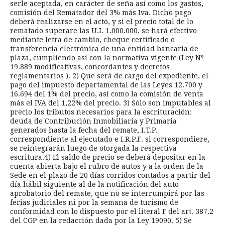
serle aceptada, en carácter de seña así como los gastos,
comisión del Rematador del 3% más Iva. Dicho pago
deberá realizarse en el acto, y si el precio total de lo
rematado superare las U.I. 1.000.000, se hará efectivo
mediante letra de cambio, cheque certificado o
transferencia electrónica de una entidad bancaria de
plaza, cumpliendo así con la normativa vigente (Ley Nº
19.889 modificativas, concordantes y decretos
reglamentarios ). 2) Que será de cargo del expediente, el
pago del impuesto departamental de las Leyes 12.700 y
16.694 del 1% del precio, así como la comisión de venta
más el IVA del 1,22% del precio. 3) Sólo son imputables al
precio los tributos necesarios para la escrituración:
deuda de Contribución Inmobiliaria y Primaria
generados hasta la fecha del remate, I.T.P.
correspondiente al ejecutado e I.R.P.F. si correspondiere,
se reintegrarán luego de otorgada la respectiva
escritura.4) El saldo de precio se deberá depositar en la
cuenta abierta bajo el rubro de autos y a la orden de la
Sede en el plazo de 20 días corridos contados a partir del
día hábil siguiente al de la notificación del auto
aprobatorio del remate, que no se interrumpirá por las
ferias judiciales ni por la semana de turismo de
conformidad con lo dispuesto por el literal F del art. 387.2
del CGP en la redacción dada por la Ley 19090. 5) Se