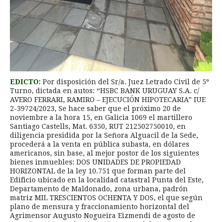
EDICTO:
Por disposición del Sr/a. Juez Letrado Civil de 5º
Turno, dictada en autos: “HSBC BANK URUGUAY S.A. c/
AVERO FERRARI, RAMIRO – EJECUCIÓN HIPOTECARIA” IUE
2-39724/2023, Se hace saber que el próximo 20 de
noviembre a la hora 15, en Galicia 1069 el martillero
Santiago Castells, Mat. 6350, RUT 212502750010, en
diligencia presidida por la Señora Alguacil de la Sede,
procederá a la venta en pública subasta, en dólares
americanos, sin base, al mejor postor de los siguientes
bienes inmuebles: DOS UNIDADES DE PROPIEDAD
HORIZONTAL de la ley 10.751 que forman parte del
Edificio ubicado en la localidad catastral Punta del Este,
Departamento de Maldonado, zona urbana, padrón
matriz MIL TRESCIENTOS OCHENTA Y DOS, el que según
plano de mensura y fraccionamiento horizontal del
Agrimensor Augusto Nogueira Eizmendi de agosto de