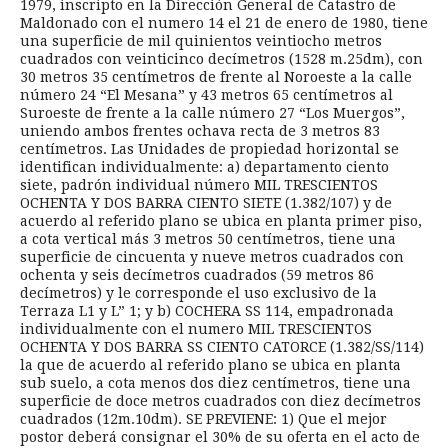
1979, inscripto en la Dirección General de Catastro de
Maldonado con el numero 14 el 21 de enero de 1980, tiene
una superficie de mil quinientos veintiocho metros
cuadrados con veinticinco decímetros (1528 m.25dm), con
30 metros 35 centímetros de frente al Noroeste a la calle
número 24 “El Mesana” y 43 metros 65 centímetros al
Suroeste de frente a la calle número 27 “Los Muergos”,
uniendo ambos frentes ochava recta de 3 metros 83
centímetros. Las Unidades de propiedad horizontal se
identifican individualmente: a) departamento ciento
siete, padrón individual número MIL TRESCIENTOS
OCHENTA Y DOS BARRA CIENTO SIETE (1.382/107) y de
acuerdo al referido plano se ubica en planta primer piso,
a cota vertical más 3 metros 50 centímetros, tiene una
superficie de cincuenta y nueve metros cuadrados con
ochenta y seis decímetros cuadrados (59 metros 86
decímetros) y le corresponde el uso exclusivo de la
Terraza L1 y L” 1; y b) COCHERA SS 114, empadronada
individualmente con el numero MIL TRESCIENTOS
OCHENTA Y DOS BARRA SS CIENTO CATORCE (1.382/SS/114)
la que de acuerdo al referido plano se ubica en planta
sub suelo, a cota menos dos diez centímetros, tiene una
superficie de doce metros cuadrados con diez decímetros
cuadrados (12m.10dm). SE PREVIENE: 1) Que el mejor
postor deberá consignar el 30% de su oferta en el acto de