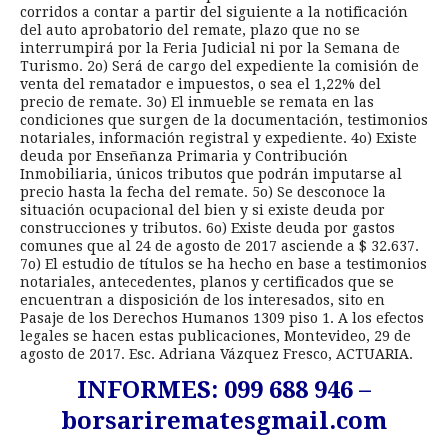
corridos a contar a partir del siguiente a la notificación
del auto aprobatorio del remate, plazo que no se
interrumpirá por la Feria Judicial ni por la Semana de
Turismo. 2o) Será de cargo del expediente la comisión de
venta del rematador e impuestos, o sea el 1,22% del
precio de remate. 3o) El inmueble se remata en las
condiciones que surgen de la documentación, testimonios
notariales, información registral y expediente. 4o) Existe
deuda por Enseñanza Primaria y Contribución
Inmobiliaria, únicos tributos que podrán imputarse al
precio hasta la fecha del remate. 5o) Se desconoce la
situación ocupacional del bien y si existe deuda por
construcciones y tributos. 6o) Existe deuda por gastos
comunes que al 24 de agosto de 2017 asciende a $ 32.637.
7o) El estudio de títulos se ha hecho en base a testimonios
notariales, antecedentes, planos y certificados que se
encuentran a disposición de los interesados, sito en
Pasaje de los Derechos Humanos 1309 piso 1. A los efectos
legales se hacen estas publicaciones, Montevideo, 29 de
agosto de 2017. Esc. Adriana Vázquez Fresco, ACTUARIA.
INFORMES: 099 688 946 –
borsarirematesgmail.com