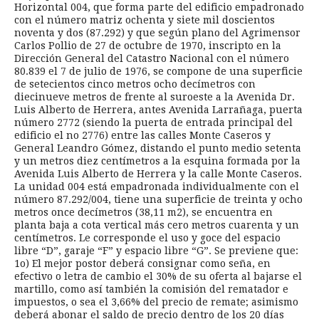
Horizontal 004, que forma parte del edificio empadronado
con el número matriz ochenta y siete mil doscientos
noventa y dos (87.292) y que según plano del Agrimensor
Carlos Pollio de 27 de octubre de 1970, inscripto en la
Dirección General del Catastro Nacional con el número
80.839 el 7 de julio de 1976, se compone de una superficie
de setecientos cinco metros ocho decímetros con
diecinueve metros de frente al suroeste a la Avenida Dr.
Luis Alberto de Herrera, antes Avenida Larrañaga, puerta
número 2772 (siendo la puerta de entrada principal del
edificio el no 2776) entre las calles Monte Caseros y
General Leandro Gómez, distando el punto medio setenta
y un metros diez centímetros a la esquina formada por la
Avenida Luis Alberto de Herrera y la calle Monte Caseros.
La unidad 004 está empadronada individualmente con el
número 87.292/004, tiene una superficie de treinta y ocho
metros once decímetros (38,11 m2), se encuentra en
planta baja a cota vertical más cero metros cuarenta y un
centímetros. Le corresponde el uso y goce del espacio
libre “D”, garaje “F” y espacio libre “G”. Se previene que:
1o) El mejor postor deberá consignar como seña, en
efectivo o letra de cambio el 30% de su oferta al bajarse el
martillo, como así también la comisión del rematador e
impuestos, o sea el 3,66% del precio de remate; asimismo
deberá abonar el saldo de precio dentro de los 20 días