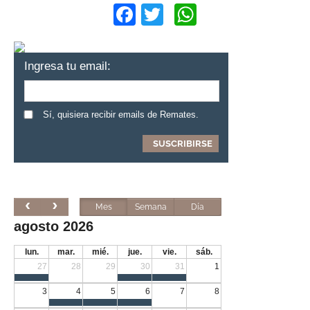
Facebook
Twitter
WhatsApp
Ingresa tu email:
Sí, quisiera recibir emails de Remates.
Mes
Semana
Día
agosto 2026
lun.
mar.
mié.
jue.
vie.
sáb.
27
28
29
30
31
1
3
4
5
6
7
8