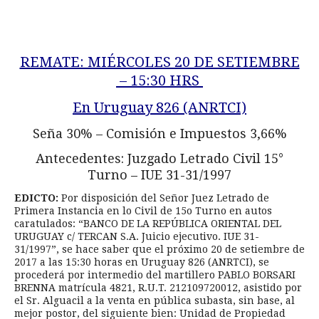
REMATE: MIÉRCOLES 20 DE SETIEMBRE
– 15:30 HRS
En Uruguay 826 (ANRTCI)
Seña 30% – Comisión e Impuestos 3,66%
Antecedentes: Juzgado Letrado Civil 15°
Turno – IUE 31-31/1997
EDICTO:
Por disposición del Señor Juez Letrado de
Primera Instancia en lo Civil de 15o Turno en autos
caratulados: “BANCO DE LA REPÚBLICA ORIENTAL DEL
URUGUAY c/ TERCAN S.A. Juicio ejecutivo. IUE 31-
31/1997”, se hace saber que el próximo 20 de setiembre de
2017 a las 15:30 horas en Uruguay 826 (ANRTCI), se
procederá por intermedio del martillero PABLO BORSARI
BRENNA matrícula 4821, R.U.T. 212109720012, asistido por
el Sr. Alguacil a la venta en pública subasta, sin base, al
mejor postor, del siguiente bien: Unidad de Propiedad