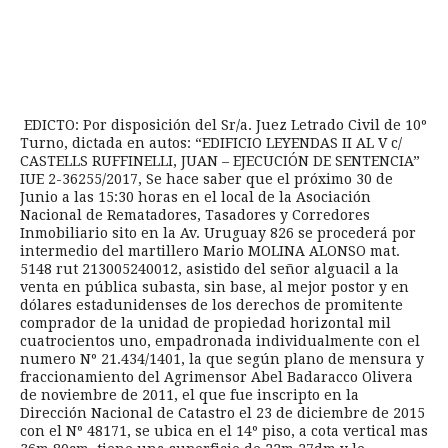
EDICTO: Por disposición del Sr/a. Juez Letrado Civil de 10º
Turno, dictada en autos: “EDIFICIO LEYENDAS II AL V c/
CASTELLS RUFFINELLI, JUAN – EJECUCIÓN DE SENTENCIA”
IUE 2-36255/2017, Se hace saber que el próximo 30 de
Junio a las 15:30 horas en el local de la Asociación
Nacional de Rematadores, Tasadores y Corredores
Inmobiliario sito en la Av. Uruguay 826 se procederá por
intermedio del martillero Mario MOLINA ALONSO mat.
5148 rut 213005240012, asistido del señor alguacil a la
venta en pública subasta, sin base, al mejor postor y en
dólares estadunidenses de los derechos de promitente
comprador de la unidad de propiedad horizontal mil
cuatrocientos uno, empadronada individualmente con el
numero Nº 21.434/1401, la que según plano de mensura y
fraccionamiento del Agrimensor Abel Badaracco Olivera
de noviembre de 2011, el que fue inscripto en la
Dirección Nacional de Catastro el 23 de diciembre de 2015
con el Nº 48171, se ubica en el 14º piso, a cota vertical mas