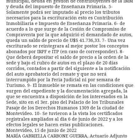
municipal, deuda en gestión de contribuyentes de la IMM
y deuda del impuesto de Enseñanza Primaria. 5-
Solamente podrá ser imputado al precio los tributos
necesarios para la escrituración esto es Contribución
Inmobiliaria e Impuesto de Enseñanza Primaria. 6- de
acuerdo a lo que surge de la Cesión de Compromiso de
Compraventa por la que adquirió el demandado de autos,
queda un saldo de precio de U$S 41.736,33. 7- Una vez
escriturado se reintegrara al mejor postor los conceptos
abonados por IRPF e ITP (en caso de corresponder). 8-
Que deberá depositar el saldo de precio a la orden de la
sede y bajo el rubro de autos en el plazo de 20 días
corridos, contados a partir del siguiente a la notificación
del auto aprobatorio del remate y que no será
interrumpido por la Feria Judicial ni por semana de
Turismo. 9- El Inmueble se remata en las condiciones que
surgen del expediente y la documentación agregada, la
que se encuentra a disposición de los interesados en la
Sede, sito en el 3er. piso del Palacio de los Tribunales
Pasaje de los Derechos Humanos 1309 de la ciudad de
Montevideo. 10- Se tuvieron a la vista los certificados
registrales ampliados al dìa 6 de junio de 2022 y a los
efectos legales se hacen estas publicaciones.
Montevideo, 15 de junio de 2022
MARÍA GABRIELLA CARBONE GUERRA, Actuario Adjunto