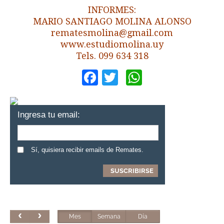
INFORMES:
MARIO SANTIAGO MOLINA ALONSO
rematesmolina@gmail.com
www.estudiomolina.uy
Tels. 099 634 318
Facebook
Twitter
WhatsApp
Ingresa tu email:
Sí, quisiera recibir emails de Remates.
Mes
Semana
Día