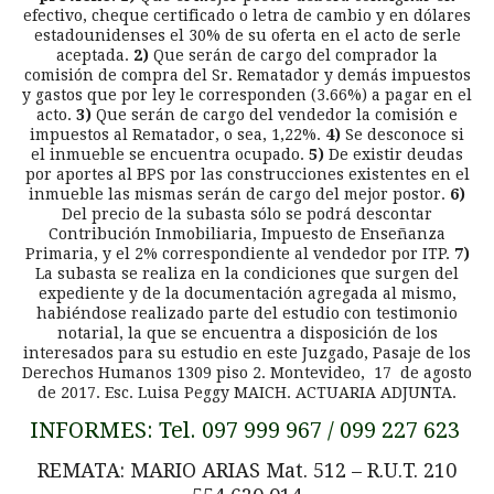
efectivo, cheque certificado o letra de cambio y en dólares
estadounidenses el 30% de su oferta en el acto de serle
aceptada.
2)
Que serán de cargo del comprador la
comisión de compra del Sr. Rematador y demás impuestos
y gastos que por ley le corresponden (3.66%) a pagar en el
acto.
3)
Que serán de cargo del vendedor la comisión e
impuestos al Rematador, o sea, 1,22%.
4)
Se desconoce si
el inmueble se encuentra ocupado.
5)
De existir deudas
por aportes al BPS por las construcciones existentes en el
inmueble las mismas serán de cargo del mejor postor.
6)
Del precio de la subasta sólo se podrá descontar
Contribución Inmobiliaria, Impuesto de Enseñanza
Primaria, y el 2% correspondiente al vendedor por ITP.
7)
La subasta se realiza en la condiciones que surgen del
expediente y de la documentación agregada al mismo,
habiéndose realizado parte del estudio con testimonio
notarial, la que se encuentra a disposición de los
interesados para su estudio en este Juzgado, Pasaje de los
Derechos Humanos 1309 piso 2. Montevideo, 17 de agosto
de 2017. Esc. Luisa Peggy MAICH. ACTUARIA ADJUNTA.
INFORMES: Tel. 097 999 967 / 099 227 623
REMATA: MARIO ARIAS Mat. 512 – R.U.T. 210