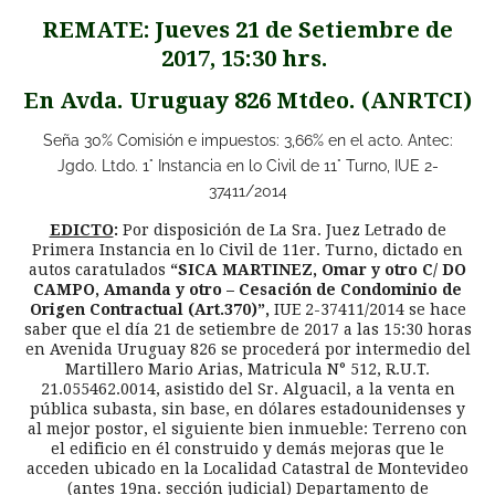
REMATE: Jueves 21 de Setiembre de
2017, 15:30 hrs.
En Avda. Uruguay 826 Mtdeo. (ANRTCI)
Seña 30% Comisión e impuestos: 3,66% en el acto. Antec:
Jgdo. Ltdo. 1° Instancia en lo Civil de 11° Turno, IUE 2-
37411/2014
EDICTO
:
Por disposición de La Sra. Juez Letrado de
Primera Instancia en lo Civil de 11er. Turno, dictado en
autos caratulados
“SICA MARTINEZ, Omar y otro C/ DO
CAMPO, Amanda y otro – Cesación de Condominio de
Origen Contractual (Art.370)”,
IUE 2-37411/2014 se hace
saber que el día 21 de setiembre de 2017 a las 15:30 horas
en Avenida Uruguay 826 se procederá por intermedio del
Martillero Mario Arias, Matricula N° 512, R.U.T.
21.055462.0014, asistido del Sr. Alguacil, a la venta en
pública subasta, sin base, en dólares estadounidenses y
al mejor postor, el siguiente bien inmueble: Terreno con
el edificio en él construido y demás mejoras que le
acceden ubicado en la Localidad Catastral de Montevideo
(antes 19na. sección judicial) Departamento de