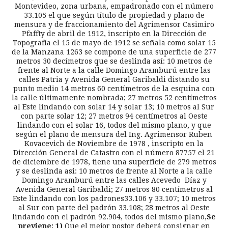
Montevideo, zona urbana, empadronado con el número
33.105 el que según título de propiedad y plano de
mensura y de fraccionamiento del Agrimensor Casimiro
Pfaffty de abril de 1912, inscripto en la Dirección de
Topografía el 15 de mayo de 1912 se señala como solar 15
de la Manzana 1263 se compone de una superficie de 277
metros 30 decímetros que se deslinda así: 10 metros de
frente al Norte a la calle Domingo Aramburú entre las
calles Patria y Avenida General Garibaldi distando su
punto medio 14 metros 60 centímetros de la esquina con
la calle últimamente nombrada; 27 metros 52 centímetros
al Este lindando con solar 14 y solar 13; 10 metros al Sur
con parte solar 12; 27 metros 94 centímetros al Oeste
lindando con el solar 16, todos del mismo plano, y que
según el plano de mensura del Ing. Agrimensor Ruben
Kovacevich de Noviembre de 1978 , inscripto en la
Dirección General de Catastro con el número 87757 el 21
de diciembre de 1978, tiene una superficie de 279 metros
y se deslinda asi: 10 metros de frente al Norte a la calle
Domingo Aramburú entre las calles Acevedo Díaz y
Avenida General Garibaldi; 27 metros 80 centímetros al
Este lindando con los padrones33.106 y 33.107; 10 metros
al Sur con parte del padrón 33.108; 28 metros al Oeste
lindando con el padrón 92.904, todos del mismo plano,
Se
previene: 1)
Que el mejor postor deberá consignar en