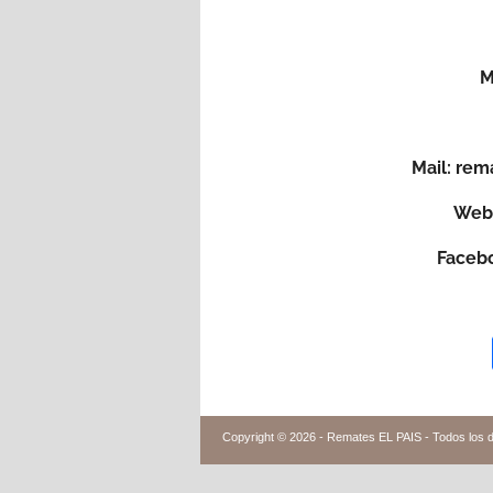
M
Mail: re
Web:
Faceb
Copyright © 2026 -
Remates EL PAIS - Todos los 