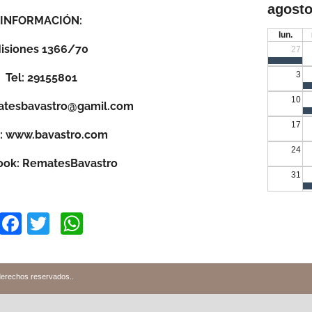
agosto
INFORMACIÓN:
lun.
isiones 1366/70
27
3
Tel: 29155801
10
matesbavastro@gamil.com
17
 www.bavastro.com
24
ook: RematesBavastro
31
Facebook
Twitter
WhatsApp
derechos reservados.
.