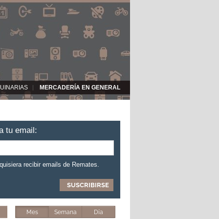
UINARIAS
MERCADERÍA EN GENERAL
a tu email:
 quisiera recibir emails de Remates.
Mes
Semana
Día