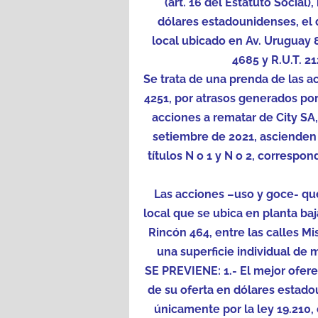
(art. 16 del Estatuto Social)
dólares estadounidenses, el d
local ubicado en Av. Uruguay 82
4685 y R.U.T. 2
Se trata de una prenda de las a
4251, por atrasos generados po
acciones a rematar de City SA
setiembre de 2021, ascienden 
títulos N o 1 y N o 2, correspon
Las acciones –uso y goce- que
local que se ubica en planta baj
Rincón 464, entre las calles Mi
una superficie individual de 
SE PREVIENE: 1.- El mejor ofere
de su oferta en dólares estado
únicamente por la ley 19.210,