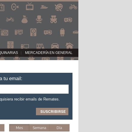
QUINARIAS
MERCADERÍA EN GENERAL
a tu email:
 quisiera recibir emails de Remates.
Mes
Semana
Día