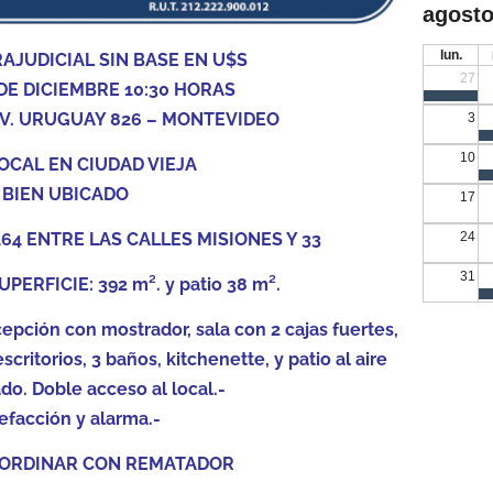
agosto
lun.
AJUDICIAL SIN BASE EN U$S
27
DE DICIEMBRE 10:30 HORAS
– AV. URUGUAY 826 – MONTEVIDEO
3
10
OCAL EN CIUDAD VIEJA
BIEN UBICADO
17
64 ENTRE LAS CALLES MISIONES Y 33
24
31
SUPERFICIE: 392 m². y patio 38 m².
pción con mostrador, sala con 2 cajas fuertes,
escritorios, 3 baños, kitchenette, y patio al aire
ado. Doble acceso al local.-
efacción y alarma.-
COORDINAR CON REMATADOR