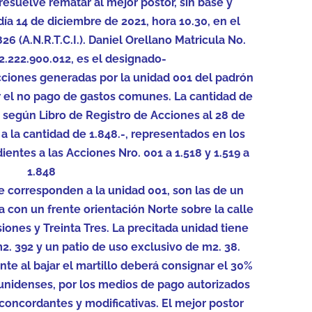
, resuelve rematar al mejor postor, sin base y
ía 14 de diciembre de 2021, hora 10.30, en el
6 (A.N.R.T.C.I.). Daniel Orellano Matricula No.
12.222.900.012, es el designado-
cciones generadas por la unidad 001 del padrón
r el no pago de gastos comunes. La cantidad de
, según Libro de Registro de Acciones al 28 de
a la cantidad de 1.848.-, representados en los
dientes a las Acciones Nro. 001 a 1.518 y 1.519 a
1.848
 corresponden a la unidad 001, son las de un
a con un frente orientación Norte sobre la calle
siones y Treinta Tres. La precitada unidad tiene
m2. 392 y un patio de uso exclusivo de m2. 38.
nte al bajar el martillo deberá consignar el 30%
unidenses, por los medios de pago autorizados
 concordantes y modificativas. El mejor postor