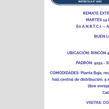
REMATE EXTR
MARTES 14 
En A.N.R.T.C.I. 
BUEN L
UBICACIÓN
:
RINCÓN
4
PADRÓN
: 4251.- 
COMODIDADES: Planta Baja, rece
hall central de distribución, 5 
libre enrej
Cal
VISITAS: 