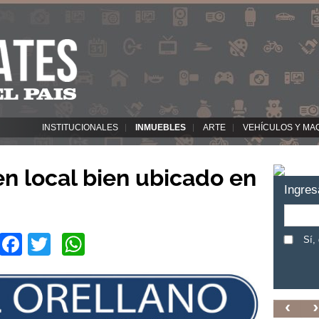
INSTITUCIONALES
INMUEBLES
ARTE
VEHÍCULOS Y MA
n local bien ubicado en
Ingres
Facebook
Twitter
WhatsApp
Sí,