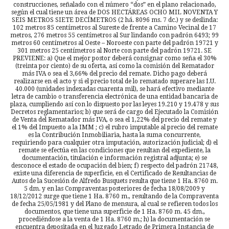
construcciones, señalado con el número “dos” en el plano relacionado,
según el cual tiene un área de DOS HECTÁREAS OCHO MIL NOVENTA Y
SEIS METROS SIETE DECÍMETROS (2 há. 8096 ms. 7 dc.) y se deslinda:
102 metros 85 centímetros al Sureste de frente a Camino Vecinal de 17
metros, 276 metros 55 centímetros al Sur lindando con padrón 6493; 99
metros 60 centímetros al Oeste – Noroeste con parte del padrón 19721 y
301 metros 25 centímetros al Norte con parte del padrón 19721. SE
PREVIENE: a) Que el mejor postor deberá consignar como seña el 30%
(treinta por ciento) de su oferta, así como la comisión del Rematador
más IVA o sea el 3,66% del precio del remate. Dicho pago deberá
realizarse en el acto y si el precio total de lo rematado superare las I.U.
40.000 (unidades indexadas cuarenta mil), se hará efectivo mediante
letra de cambio o transferencia electrónica de una entidad bancaria de
plaza, cumpliendo así con lo dispuesto por las leyes 19.210 y 19.478 y sus
Decretos reglamentarios; b) que será de cargo del Ejecutado la Comisión
de Venta del Rematador más IVA, o sea el 1,22% del precio del remate y
el 1% del Impuesto a la IMM ; c) el rubro imputable al precio del remate
es la Contribución Inmobiliaria, hasta la suma concurrente,
requiriendo para cualquier otra imputación, autorización judicial; d) el
remate se efectúa en las condiciones que resultan del expediente, la
documentación, titulación e información registral adjunta; e) se
desconoce el estado de ocupación del bien; f) respecto del padrón 21748,
existe una diferencia de superficie, en el Certificado de Resultancias de
Autos de la Sucesión de Alfredo Busquets resulta que tiene 1 Ha. 8760 m.
5 dm. y en las Compraventas posteriores de fecha 18/08/2009 y
18/12/2012 surge que tiene 1 Ha. 8760 m., resultando de la Compraventa
de fecha 25/05/1981 y del Plano de mensura, al cual se refieren todos los
documentos, que tiene una superficie de 1 Ha. 8760 m. 45 dm.,
procediéndose a la venta de 1 Ha. 8760 m.; h) la documentación se
encuentra depositada en el Juzgado Letrado de Primera Instancia de