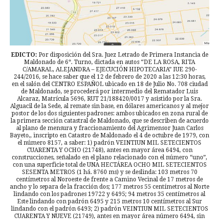
EDICTO:
Por disposición del Sra. Juez Letrado de Primera Instancia de
Maldonado de 6º. Turno, dictada en autos “DE LA ROSA, RITA
C/AMARAL, ALEJANDRA – EJECUCIÓN HIPOTECARIA” IUE 290-
244/2016, se hace saber que el 12 de febrero de 2020 a las 12:30 horas,
en el salón del CENTRO ESPAÑOL ubicado en 18 de Julio No. 708 ciudad
de Maldonado, se procederá por intermedio del Rematador Luis
Alcaraz, Matrícula 5696, RUT 21/188420/0017 y asistido por la Sra.
Alguacil de la Sede, al remate sin base, en dólares americanos y al mejor
postor de los dos siguientes padrones: ambos ubicados en zona rural de
la primera sección catastral de Maldonado, que se describen de acuerdo
al plano de mensura y fraccionamiento del Agrimensor Juan Carlos
Bayeto,, inscripto en Catastro de Maldonado el 4 de octubre de 1979, con
el número 8157, a saber: 1) padrón VEINTIUN MIL SETECIENTOS
CUARENTA Y OCHO (21748), antes en mayor área 6494, con
construcciones, señalado en el plano relacionado con el número “uno”,
con una superficie total de UNA HECTÁREA OCHO MIL SETECIENTOS
SESENTA METROS (1 há. 8760 ms) y se deslinda: 103 metros 70
centímetros al Noroeste de frente a Camino Vecinal de 17 metros de
ancho y lo separa de la fracción dos; 177 metros 55 centímetros al Norte
lindando con los padrones 19722 y 6495; 94 metros 35 centímetros al
Este lindando con padrón 6495 y 215 metros 10 centímetros al Sur
lindando con el padrón 6493; 2) padrón VEINTIUN MIL SETECIENTOS
CUARENTA Y NUEVE (21749), antes en mayor área número 6494, sin