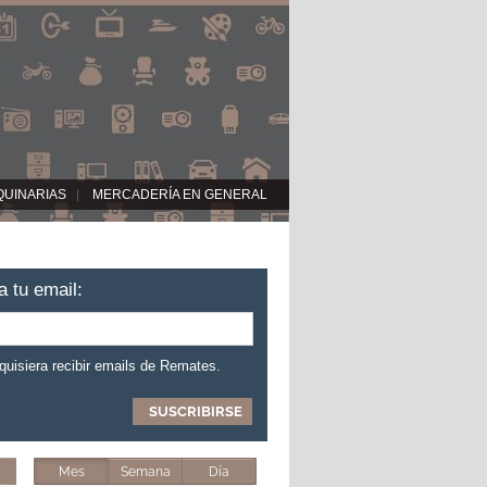
QUINARIAS
MERCADERÍA EN GENERAL
a tu email:
 quisiera recibir emails de Remates.
Mes
Semana
Día