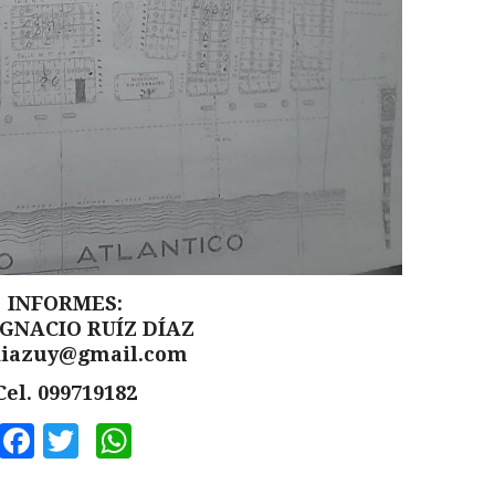
INFORMES:
IGNACIO RUÍZ DÍAZ
diazuy@gmail.com
Cel. 099719182
Facebook
Twitter
WhatsApp