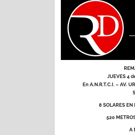
REM
JUEVES 4 d
En A.N.R.T.C.I. – AV
8 SOLARES EN 
520 METRO
A