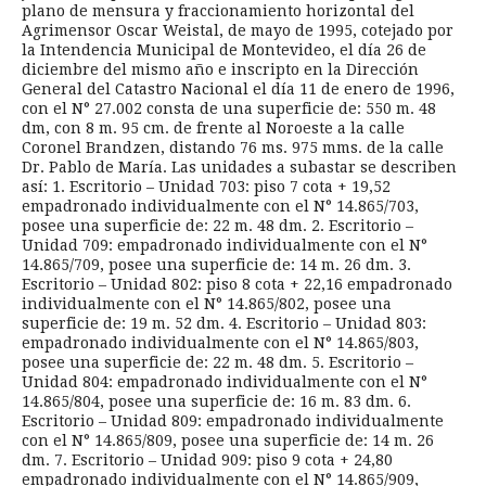
plano de mensura y fraccionamiento horizontal del
Agrimensor Oscar Weistal, de mayo de 1995, cotejado por
la Intendencia Municipal de Montevideo, el día 26 de
diciembre del mismo año e inscripto en la Dirección
General del Catastro Nacional el día 11 de enero de 1996,
con el N° 27.002 consta de una superficie de: 550 m. 48
dm, con 8 m. 95 cm. de frente al Noroeste a la calle
Coronel Brandzen, distando 76 ms. 975 mms. de la calle
Dr. Pablo de María. Las unidades a subastar se describen
así: 1. Escritorio – Unidad 703: piso 7 cota + 19,52
empadronado individualmente con el N° 14.865/703,
posee una superficie de: 22 m. 48 dm. 2. Escritorio –
Unidad 709: empadronado individualmente con el N°
14.865/709, posee una superficie de: 14 m. 26 dm. 3.
Escritorio – Unidad 802: piso 8 cota + 22,16 empadronado
individualmente con el N° 14.865/802, posee una
superficie de: 19 m. 52 dm. 4. Escritorio – Unidad 803:
empadronado individualmente con el N° 14.865/803,
posee una superficie de: 22 m. 48 dm. 5. Escritorio –
Unidad 804: empadronado individualmente con el N°
14.865/804, posee una superficie de: 16 m. 83 dm. 6.
Escritorio – Unidad 809: empadronado individualmente
con el N° 14.865/809, posee una superficie de: 14 m. 26
dm. 7. Escritorio – Unidad 909: piso 9 cota + 24,80
empadronado individualmente con el N° 14.865/909,