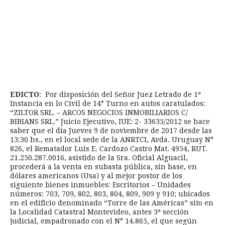
EDICTO
: Por disposición del Señor Juez Letrado de 1ª
Instancia en lo Civil de 14° Turno en autos caratulados:
“ZILTOR SRL. – ARCOS NEGOCIOS INMOBILIARIOS C/
BIBIANS SRL.” Juicio Ejecutivo, IUE: 2- 33635/2012 se hace
saber que el día Jueves 9 de noviembre de 2017 desde las
13:30 hs., en el local sede de la ANRTCI, Avda. Uruguay N°
826, el Rematador Luis E. Cardozo Castro Mat. 4954, RUT.
21.250.287.0016, asistido de la Sra. Oficial Alguacil,
procederá a la venta en subasta pública, sin base, en
dólares americanos (Usa) y al mejor postor de los
siguiente bienes inmuebles: Escritorios – Unidades
números: 703, 709, 802, 803, 804, 809, 909 y 910; ubicados
en el edificio denominado “Torre de las Américas” sito en
la Localidad Catastral Montevideo, antes 3ª sección
judicial, empadronado con el N° 14.865, el que según