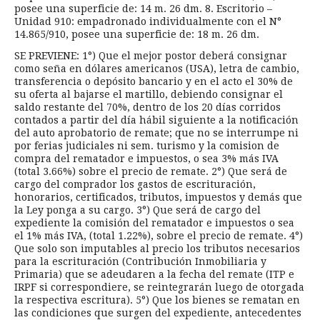
posee una superficie de: 14 m. 26 dm. 8. Escritorio –
Unidad 910: empadronado individualmente con el N°
14.865/910, posee una superficie de: 18 m. 26 dm.
SE PREVIENE: 1°) Que el mejor postor deberá consignar
como seña en dólares americanos (USA), letra de cambio,
transferencia o depósito bancario y en el acto el 30% de
su oferta al bajarse el martillo, debiendo consignar el
saldo restante del 70%, dentro de los 20 días corridos
contados a partir del día hábil siguiente a la notificación
del auto aprobatorio de remate; que no se interrumpe ni
por ferias judiciales ni sem. turismo y la comision de
compra del rematador e impuestos, o sea 3% más IVA
(total 3.66%) sobre el precio de remate. 2°) Que será de
cargo del comprador los gastos de escrituración,
honorarios, certificados, tributos, impuestos y demás que
la Ley ponga a su cargo. 3°) Que será de cargo del
expediente la comisión del rematador e impuestos o sea
el 1% más IVA, (total 1.22%), sobre el precio de remate. 4°)
Que solo son imputables al precio los tributos necesarios
para la escrituración (Contribución Inmobiliaria y
Primaria) que se adeudaren a la fecha del remate (ITP e
IRPF si correspondiere, se reintegrarán luego de otorgada
la respectiva escritura). 5°) Que los bienes se rematan en
las condiciones que surgen del expediente, antecedentes