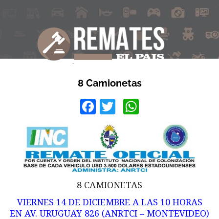
8 Camionetas
Facebook
Twitter
WhatsApp
8 CAMIONETAS
VIERNES 14 DE DICIEMBRE A LAS 10 HORAS
EN AV. URUGUAY 826 (ANRTCI – MONTEVIDEO)