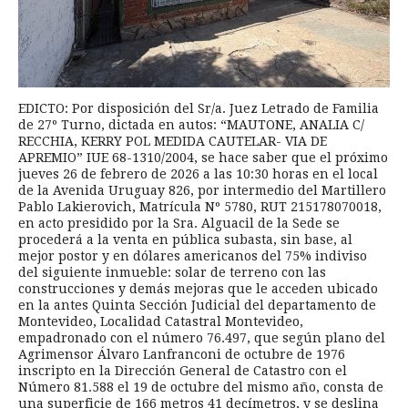
EDICTO: Por disposición del Sr/a. Juez Letrado de Familia
de 27º Turno, dictada en autos: “MAUTONE, ANALIA C/
RECCHIA, KERRY POL MEDIDA CAUTELAR- VIA DE
APREMIO” IUE 68-1310/2004, se hace saber que el próximo
jueves 26 de febrero de 2026 a las 10:30 horas en el local
de la Avenida Uruguay 826, por intermedio del Martillero
Pablo Lakierovich, Matrícula Nº 5780, RUT 215178070018,
en acto presidido por la Sra. Alguacil de la Sede se
procederá a la venta en pública subasta, sin base, al
mejor postor y en dólares americanos del 75% indiviso
del siguiente inmueble: solar de terreno con las
construcciones y demás mejoras que le acceden ubicado
en la antes Quinta Sección Judicial del departamento de
Montevideo, Localidad Catastral Montevideo,
empadronado con el número 76.497, que según plano del
Agrimensor Álvaro Lanfranconi de octubre de 1976
inscripto en la Dirección General de Catastro con el
Número 81.588 el 19 de octubre del mismo año, consta de
una superficie de 166 metros 41 decímetros, y se deslina