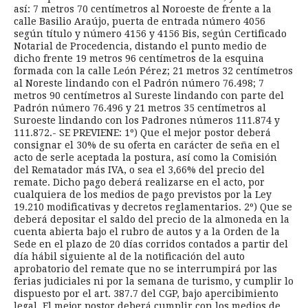
así: 7 metros 70 centímetros al Noroeste de frente a la
calle Basilio Araújo, puerta de entrada número 4056
según título y número 4156 y 4156 Bis, según Certificado
Notarial de Procedencia, distando el punto medio de
dicho frente 19 metros 96 centímetros de la esquina
formada con la calle León Pérez; 21 metros 32 centímetros
al Noreste lindando con el Padrón número 76.498; 7
metros 90 centímetros al Sureste lindando con parte del
Padrón número 76.496 y 21 metros 35 centímetros al
Suroeste lindando con los Padrones números 111.874 y
111.872.- SE PREVIENE: 1º) Que el mejor postor deberá
consignar el 30% de su oferta en carácter de seña en el
acto de serle aceptada la postura, así como la Comisión
del Rematador más IVA, o sea el 3,66% del precio del
remate. Dicho pago deberá realizarse en el acto, por
cualquiera de los medios de pago previstos por la Ley
19.210 modificativas y decretos reglamentarios. 2º) Que se
deberá depositar el saldo del precio de la almoneda en la
cuenta abierta bajo el rubro de autos y a la Orden de la
Sede en el plazo de 20 días corridos contados a partir del
día hábil siguiente al de la notificación del auto
aprobatorio del remate que no se interrumpirá por las
ferias judiciales ni por la semana de turismo, y cumplir lo
dispuesto por el art. 387.7 del CGP, bajo apercibimiento
legal. El mejor postor deberá cumplir con los medios de