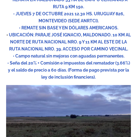
RUTA 9 KM 150.
• JUEVES 7 DE OCTUBRE 2021 12.30 HS. URUGUAY 826,
MONTEVIDEO (SEDE ANRTCI).
• REMATE SIN BASE Y EN DÓLARES AMERICANOS.
•
UBICACIÓN: PARAJE JOSÉ IGNACIO, MALDONADO. 10 KM AL
NORTE DE RUTA NACIONAL NRO. 9 Y 11 KM AL ESTE DE LA
RUTA NACIONAL NRO. 39. ACCESO POR CAMINO VECINAL.
• Campo natural sin mejoras con aguadas permanentes.
• Seña del 20% + Comisión e impuestos del rematador (3.66%)
y el saldo de precio a 60 días. (Forma de pago prevista por la
ley de inclusión financiera).