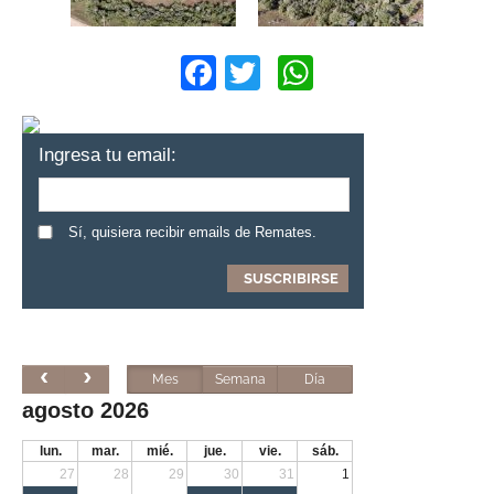
Facebook
Twitter
WhatsApp
Ingresa tu email:
Sí, quisiera recibir emails de Remates.
Mes
Semana
Día
agosto 2026
lun.
mar.
mié.
jue.
vie.
sáb.
27
28
29
30
31
1