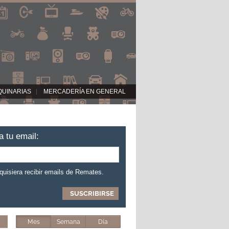
QUINARIAS
MERCADERÍA EN GENERAL
a tu email:
 quisiera recibir emails de Remates.
Mes
Semana
Día