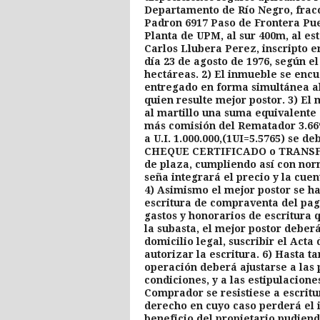
Departamento de Río Negro, fracci
Padron 6917 Paso de Frontera Pue
Planta de UPM, al sur 400m, al es
Carlos Llubera Perez, inscripto e
día 23 de agosto de 1976, según el 
hectáreas. 2) El inmueble se encu
entregado en forma simultánea al
quien resulte mejor postor. 3) El 
al martillo una suma equivalente
más comisión del Rematador 3.66%
a U.I. 1.000.000,(1UI=5.5765) se
CHEQUE CERTIFICADO o TRANSFE
de plaza, cumpliendo así con nor
seña integrará el precio y la cuen
4) Asimismo el mejor postor se h
escritura de compraventa del pag
gastos y honorarios de escritura 
la subasta, el mejor postor deber
domicilio legal, suscribir el Act
autorizar la escritura. 6) Hasta t
operación deberá ajustarse a las 
condiciones, y a las estipulacione
Comprador se resistiese a escritu
derecho en cuyo caso perderá el 
beneficio del propietario pudien