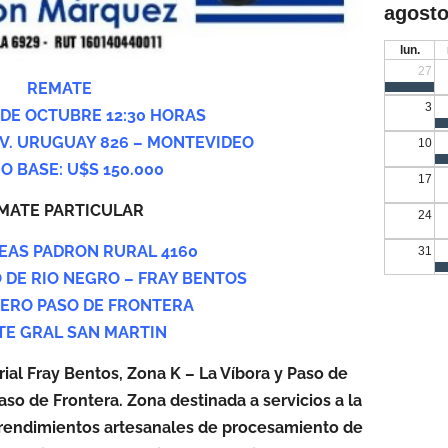
agosto
lun.
27
REMATE
3
 DE OCTUBRE 12:30 HORAS
– AV. URUGUAY 826 – MONTEVIDEO
10
O BASE: U$S 150.000
17
MATE PARTICULAR
24
EAS PADRON RURAL 4160
31
DE RIO NEGRO – FRAY BENTOS
DERO PASO DE FRONTERA
TE GRAL SAN MARTIN
ial Fray Bentos, Zona K – La Víbora y Paso de
so de Frontera. Zona destinada a servicios a la
mprendimientos artesanales de procesamiento de