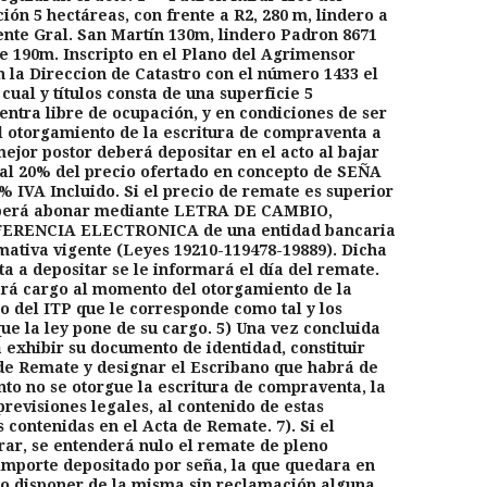
ón 5 hectáreas, con frente a R2, 280 m, lindero a
nte Gral. San Martín 130m, lindero Padron 8671
te 190m. Inscripto en el Plano del Agrimensor
n la Direccion de Catastro con el número 1433 el
cual y títulos consta de una superficie 5
entra libre de ocupación, y en condiciones de ser
 otorgamiento de la escritura de compraventa a
mejor postor deberá depositar en el acto al bajar
 al 20% del precio ofertado en concepto de SEÑA
 IVA Incluido. Si el precio de remate es superior
 deberá abonar mediante LETRA DE CAMBIO,
RENCIA ELECTRONICA de una entidad bancaria
mativa vigente (Leyes 19210-119478-19889). Dicha
ta a depositar se le informará el día del remate.
ará cargo al momento del otorgamiento de la
o del ITP que le corresponde como tal y los
que la ley pone de su cargo. 5) Una vez concluida
á exhibir su documento de identidad, constituir
a de Remate y designar el Escribano que habrá de
anto no se otorgue la escritura de compraventa, la
previsiones legales, al contenido de estas
s contenidas en el Acta de Remate. 7). Si el
rar, se entenderá nulo el remate de pleno
importe depositado por seña, la que quedara en
do disponer de la misma sin reclamación alguna,