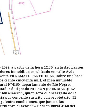
 2022, a partir de la hora 12:30, en la Asociación
ores Inmobiliarios, ubicado en calle Avda.
la venta en REMATE PARTICULAR, sobre una base
s ciento cincuenta mil), el bien inmueble
ural N°4160, departamento de Río Negro.
ematador designado NELSON JESUS MÁRQUEZ
60140440011, quien será el encargado de la
cia por convenio suscrito con propietario. El
iguientes condiciones, que junto a las
egularan el acto: 1° – Padron Rural 4160 del