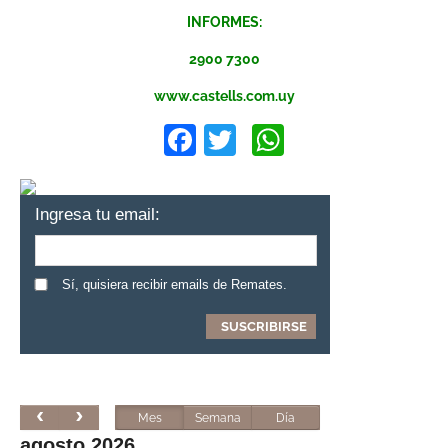
INFORMES:
2900 7300
www.castells.com.uy
Facebook
Twitter
WhatsApp
Ingresa tu email:
Sí, quisiera recibir emails de Remates.
Mes
Semana
Día
agosto 2026