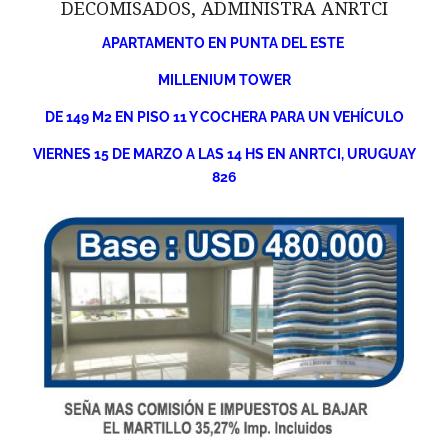
DECOMISADOS, ADMINISTRA ANRTCI
APARTAMENTO EN PUNTA DEL ESTE
MILLENIUM TOWER
DE 149 M2 EN PISO 11 Y COCHERA PARA UN VEHÍCULO
VIERNES 15 DE MARZO A LAS 14 HS EN ANRTCI, URUGUAY
826