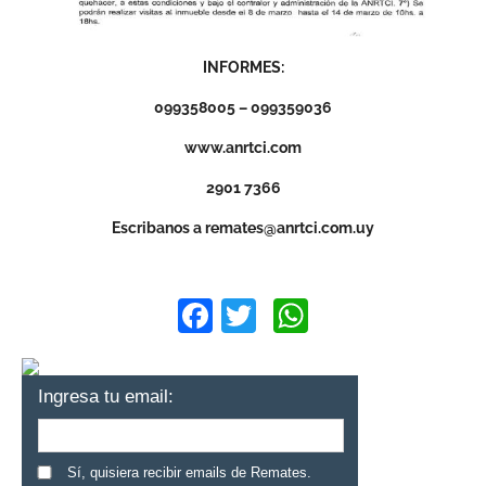
INFORMES:
099358005 – 099359036
www.anrtci.com
2901 7366
Escribanos a
remates@anrtci.com.uy
Facebook
Twitter
WhatsApp
Ingresa tu email:
Sí, quisiera recibir emails de Remates.