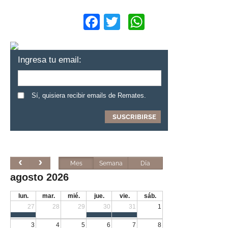
Facebook
Twitter
WhatsApp
Ingresa tu email:
Sí, quisiera recibir emails de Remates.
Mes
Semana
Día
agosto 2026
lun.
mar.
mié.
jue.
vie.
sáb.
27
28
29
30
31
1
3
4
5
6
7
8