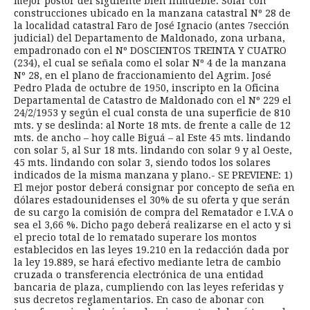
mejor postor del siguiente bien inmueble: Solar con
construcciones ubicado en la manzana catastral Nº 28 de
la localidad catastral Faro de José Ignacio (antes 7sección
judicial) del Departamento de Maldonado, zona urbana,
empadronado con el Nº DOSCIENTOS TREINTA Y CUATRO
(234), el cual se señala como el solar Nº 4 de la manzana
Nº 28, en el plano de fraccionamiento del Agrim. José
Pedro Plada de octubre de 1950, inscripto en la Oficina
Departamental de Catastro de Maldonado con el Nº 229 el
24/2/1953 y según el cual consta de una superficie de 810
mts. y se deslinda: al Norte 18 mts. de frente a calle de 12
mts. de ancho – hoy calle Biguá – al Este 45 mts. lindando
con solar 5, al Sur 18 mts. lindando con solar 9 y al Oeste,
45 mts. lindando con solar 3, siendo todos los solares
indicados de la misma manzana y plano.- SE PREVIENE: 1)
El mejor postor deberá consignar por concepto de seña en
dólares estadounidenses el 30% de su oferta y que serán
de su cargo la comisión de compra del Rematador e I.V.A o
sea el 3,66 %. Dicho pago deberá realizarse en el acto y si
el precio total de lo rematado superare los montos
establecidos en las leyes 19.210 en la redacción dada por
la ley 19.889, se hará efectivo mediante letra de cambio
cruzada o transferencia electrónica de una entidad
bancaria de plaza, cumpliendo con las leyes referidas y
sus decretos reglamentarios. En caso de abonar con