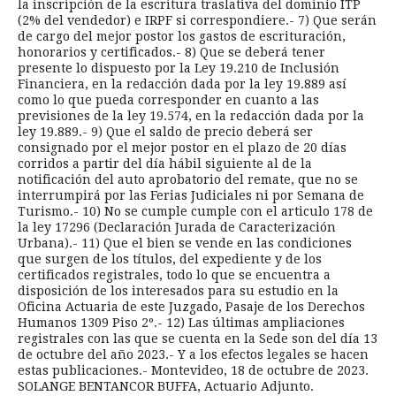
la inscripción de la escritura traslativa del dominio ITP
(2% del vendedor) e IRPF si correspondiere.- 7) Que serán
de cargo del mejor postor los gastos de escrituración,
honorarios y certificados.- 8) Que se deberá tener
presente lo dispuesto por la Ley 19.210 de Inclusión
Financiera, en la redacción dada por la ley 19.889 así
como lo que pueda corresponder en cuanto a las
previsiones de la ley 19.574, en la redacción dada por la
ley 19.889.- 9) Que el saldo de precio deberá ser
consignado por el mejor postor en el plazo de 20 días
corridos a partir del día hábil siguiente al de la
notificación del auto aprobatorio del remate, que no se
interrumpirá por las Ferias Judiciales ni por Semana de
Turismo.- 10) No se cumple cumple con el articulo 178 de
la ley 17296 (Declaración Jurada de Caracterización
Urbana).- 11) Que el bien se vende en las condiciones
que surgen de los títulos, del expediente y de los
certificados registrales, todo lo que se encuentra a
disposición de los interesados para su estudio en la
Oficina Actuaria de este Juzgado, Pasaje de los Derechos
Humanos 1309 Piso 2º.- 12) Las últimas ampliaciones
registrales con las que se cuenta en la Sede son del día 13
de octubre del año 2023.- Y a los efectos legales se hacen
estas publicaciones.- Montevideo, 18 de octubre de 2023.
SOLANGE BENTANCOR BUFFA, Actuario Adjunto.