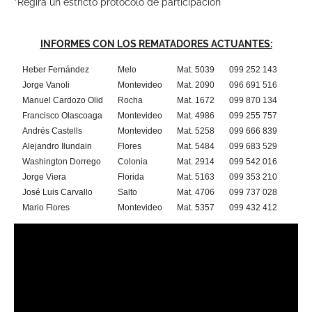
*Regirá un estricto protocolo de participación
INFORMES CON LOS REMATADORES ACTUANTES:
Heber Fernández
Melo
Mat. 5039
099 252 143
Jorge Vanoli
Montevideo
Mat. 2090
096 691 516
Manuel Cardozo Olid
Rocha
Mat. 1672
099 870 134
Francisco Olascoaga
Montevideo
Mat. 4986
099 255 757
Andrés Castells
Montevideo
Mat. 5258
099 666 839
Alejandro Ilundain
Flores
Mat. 5484
099 683 529
Washington Dorrego
Colonia
Mat. 2914
099 542 016
Jorge Viera
Florida
Mat. 5163
099 353 210
José Luis Carvallo
Salto
Mat. 4706
099 737 028
Mario Flores
Montevideo
Mat. 5357
099 432 412