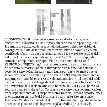
CONDICIONES: 1)Los bienes se rematan en el estado en que se
encuentran, a la vista, a piso limpio y sin reclamo de especie alguna.2)
El remate se realiza en dólares estadounidenses y sin base, debiendo
consignar en el día de la fecha,, en efectivo, letra de cambio o cheque
certificado (forma de pago ajustada a Ley 19219 y 19889), el 30% del
valor del lote por concepto de seña, más el 18,30% por concepto de
comisión e impuestos correspondiente a los rematadores. 3) El
VEHÍCULO u OBJETO, según corresponda se entrega con: A) constancia
de depósito de matrículas en la Intendencia de Montevideo siendo el
costo del retiro de las libretas y matrículas por parte del mejor postor.
B)con certificado de Aduana y constancia de NO empadronamiento en
ninguna Comuna del País. Y C) SIN documentación. 4) El pago del saldo
de precio así como la entrega de la documentación, será hasta el día 17
de noviembre del corriente año en el horario de 10 a 16 y 30 horas. 5) El
referido pago se realizará en Tesorería y el retiro de la documentación
en el Departamento de Transporte sector Notarial. Ambas reparticiones
se encuentran en la sede del Ministerio del Interior sito en la calle
Mercedes 993 de esta ciudad. 6) el incumplimiento del pago del saldo de
precio en el plazo estipulado provocará la pérdida de la seña y la