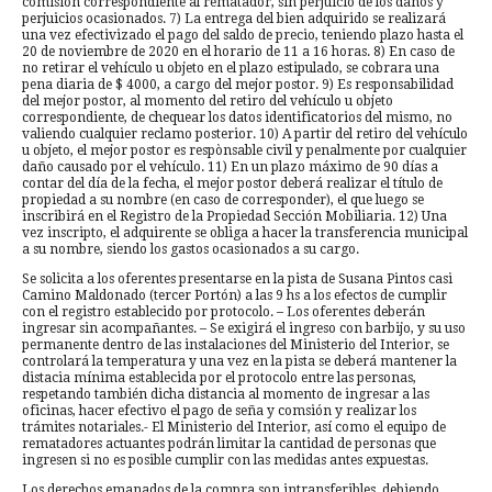
comisión correspondiente al rematador, sin perjuicio de los daños y
perjuicios ocasionados. 7) La entrega del bien adquirido se realizará
una vez efectivizado el pago del saldo de precio, teniendo plazo hasta el
20 de noviembre de 2020 en el horario de 11 a 16 horas. 8) En caso de
no retirar el vehículo u objeto en el plazo estipulado, se cobrara una
pena diaria de $ 4000, a cargo del mejor postor. 9) Es responsabilidad
del mejor postor, al momento del retiro del vehículo u objeto
correspondiente, de chequear los datos identificatorios del mismo, no
valiendo cualquier reclamo posterior. 10) A partir del retiro del vehículo
u objeto, el mejor postor es respònsable civil y penalmente por cualquier
daño causado por el vehículo. 11) En un plazo máximo de 90 días a
contar del día de la fecha, el mejor postor deberá realizar el título de
propiedad a su nombre (en caso de corresponder), el que luego se
inscribirá en el Registro de la Propiedad Sección Mobiliaria. 12) Una
vez inscripto, el adquirente se obliga a hacer la transferencia municipal
a su nombre, siendo los gastos ocasionados a su cargo.
Se solicita a los oferentes presentarse en la pista de Susana Pintos casi
Camino Maldonado (tercer Portón) a las 9 hs a los efectos de cumplir
con el registro establecido por protocolo. – Los oferentes deberán
ingresar sin acompañantes. – Se exigirá el ingreso con barbijo, y su uso
permanente dentro de las instalaciones del Ministerio del Interior, se
controlará la temperatura y una vez en la pista se deberá mantener la
distacia mínima establecida por el protocolo entre las personas,
respetando también dicha distancia al momento de ingresar a las
oficinas, hacer efectivo el pago de seña y comsión y realizar los
trámites notariales.- El Ministerio del Interior, así como el equipo de
rematadores actuantes podrán limitar la cantidad de personas que
ingresen si no es posible cumplir con las medidas antes expuestas.
Los derechos emanados de la compra son intransferibles, debiendo