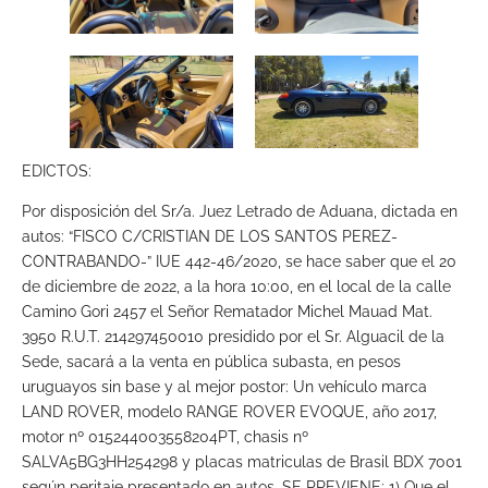
EDICTOS:
Por disposición del Sr/a. Juez Letrado de Aduana, dictada en
autos: “FISCO C/CRISTIAN DE LOS SANTOS PEREZ-
CONTRABANDO-” IUE 442-46/2020, se hace saber que el 20
de diciembre de 2022, a la hora 10:00, en el local de la calle
Camino Gori 2457 el Señor Rematador Michel Mauad Mat.
3950 R.U.T. 214297450010 presidido por el Sr. Alguacil de la
Sede, sacará a la venta en pública subasta, en pesos
uruguayos sin base y al mejor postor: Un vehículo marca
LAND ROVER, modelo RANGE ROVER EVOQUE, año 2017,
motor nº 015244003558204PT, chasis nº
SALVA5BG3HH254298 y placas matriculas de Brasil BDX 7001
según peritaje presentado en autos. SE PREVIENE: 1) Que el