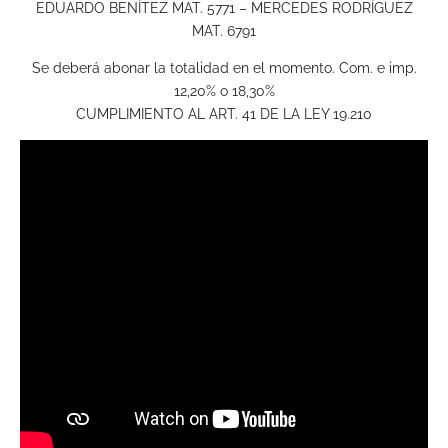
EDUARDO BENÍTEZ MAT. 5771 – MERCEDES RODRÍGUEZ
MAT. 6791
Se deberá abonar la totalidad en el momento. Com. e imp.
12,20% o 18,30%
CUMPLIMIENTO AL ART. 41 DE LA LEY 19.210