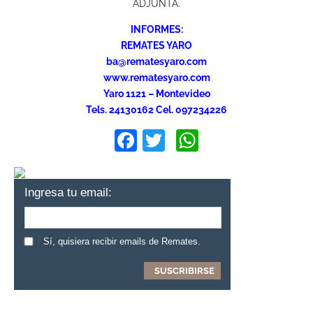
ADJUNTA.
INFORMES:
REMATES YARO
ba@rematesyaro.com
www.rematesyaro.com
Yaro 1121 – Montevideo
Tels. 24130162 Cel. 097234226
Facebook
Twitter
WhatsApp
Ingresa tu email:
Sí, quisiera recibir emails de Remates.