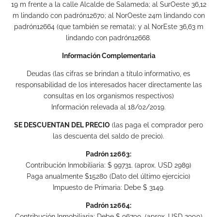
19 m frente a la calle Alcalde de Salameda; al SurOeste 36,12
m lindando con padrón12670; al NorOeste 24m lindando con
padrón12664 (que también se remata); y al NorEste 36,63 m
lindando con padrón12668.
Información Complementaria
Deudas (las cifras se brindan a título informativo, es
responsabilidad de los interesados hacer directamente las
consultas en los organismos respectivos)
Información relevada al 18/02/2019.
SE DESCUENTAN DEL PRECIO
(las paga el comprador pero
las descuenta del saldo de precio).
Padrón 12663:
Contribución Inmobiliaria: $ 99731. (aprox. USD 2989)
Paga anualmente $15280 (Dato del último ejercicio)
Impuesto de Primaria: Debe $ 3149.
Padrón 12664:
Contribución Inmobiliaria: Debe $ 96790. (aprox. USD 2900)