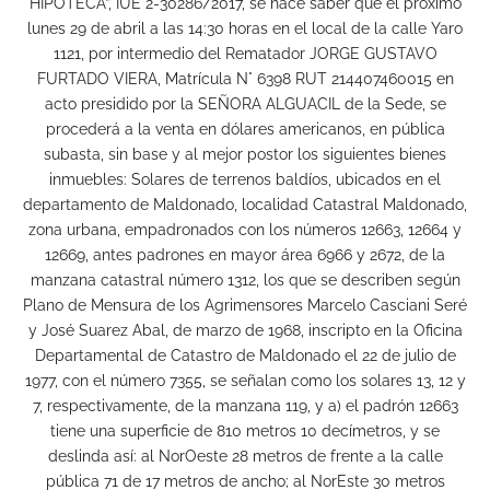
HIPOTECA”, IUE 2-30286/2017, se hace saber que el próximo
lunes 29 de abril a las 14:30 horas en el local de la calle Yaro
1121, por intermedio del Rematador JORGE GUSTAVO
FURTADO VIERA, Matrícula N° 6398 RUT 214407460015 en
acto presidido por la SEÑORA ALGUACIL de la Sede, se
procederá a la venta en dólares americanos, en pública
subasta, sin base y al mejor postor los siguientes bienes
inmuebles: Solares de terrenos baldíos, ubicados en el
departamento de Maldonado, localidad Catastral Maldonado,
zona urbana, empadronados con los números 12663, 12664 y
12669, antes padrones en mayor área 6966 y 2672, de la
manzana catastral número 1312, los que se describen según
Plano de Mensura de los Agrimensores Marcelo Casciani Seré
y José Suarez Abal, de marzo de 1968, inscripto en la Oficina
Departamental de Catastro de Maldonado el 22 de julio de
1977, con el número 7355, se señalan como los solares 13, 12 y
7, respectivamente, de la manzana 119, y a) el padrón 12663
tiene una superficie de 810 metros 10 decímetros, y se
deslinda así: al NorOeste 28 metros de frente a la calle
pública 71 de 17 metros de ancho; al NorEste 30 metros