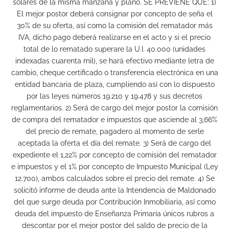
solares de la misma manzana y plano. SE PREVIENE QUE: 1)
El mejor postor deberá consignar por concepto de seña el
30% de su oferta, así como la comisión del rematador más
IVA, dicho pago deberá realizarse en el acto y si el precio
total de lo rematado superare la U.I. 40.000 (unidades
indexadas cuarenta mil), se hará efectivo mediante letra de
cambio, cheque certificado o transferencia electrónica en una
entidad bancaria de plaza, cumpliendo así con lo dispuesto
por las leyes números 19.210 y 19.478 y sus decretos
reglamentarios. 2) Será de cargo del mejor postor la comisión
de compra del rematador e impuestos que asciende al 3,66%
del precio de remate, pagadero al momento de serle
aceptada la oferta el día del remate. 3) Será de cargo del
expediente el 1,22% por concepto de comisión del rematador
e impuestos y el 1% por concepto de Impuesto Municipal (Ley
12.700), ambos calculados sobre el precio del remate. 4) Se
solicitó informe de deuda ante la Intendencia de Maldonado
del que surge deuda por Contribución Inmobiliaria, así como
deuda del impuesto de Enseñanza Primaria únicos rubros a
descontar por el mejor postor del saldo de precio de la