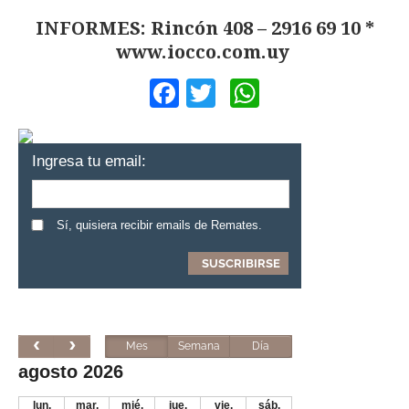
INFORMES: Rincón 408 – 2916 69 10 *
www.iocco.com.uy
Facebook
Twitter
WhatsApp
Ingresa tu email:
Sí, quisiera recibir emails de Remates.
Mes
Semana
Día
agosto 2026
lun.
mar.
mié.
jue.
vie.
sáb.