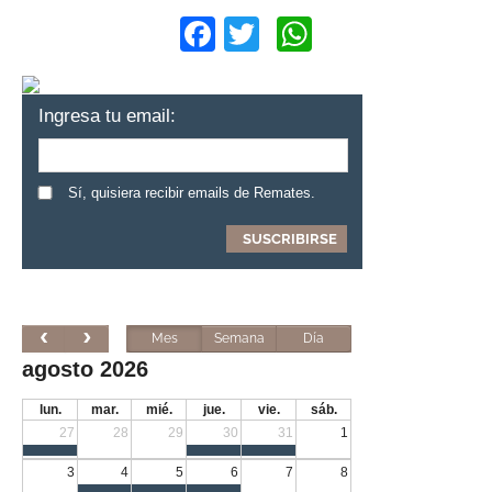
Facebook
Twitter
WhatsApp
Ingresa tu email:
Sí, quisiera recibir emails de Remates.
Mes
Semana
Día
agosto 2026
lun.
mar.
mié.
jue.
vie.
sáb.
27
28
29
30
31
1
3
4
5
6
7
8