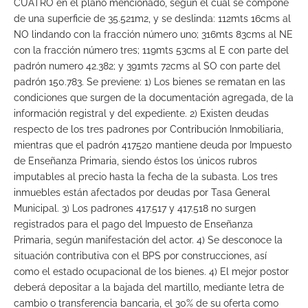
CUATRO en el plano mencionado, según el cual se compone
de una superficie de 35.521m2, y se deslinda: 112mts 16cms al
NO lindando con la fracción número uno; 316mts 83cms al NE
con la fracción número tres; 119mts 53cms al E con parte del
padrón numero 42.382; y 391mts 72cms al SO con parte del
padrón 150.783. Se previene: 1) Los bienes se rematan en las
condiciones que surgen de la documentación agregada, de la
información registral y del expediente. 2) Existen deudas
respecto de los tres padrones por Contribución Inmobiliaria,
mientras que el padrón 417520 mantiene deuda por Impuesto
de Enseñanza Primaria, siendo éstos los únicos rubros
imputables al precio hasta la fecha de la subasta. Los tres
inmuebles están afectados por deudas por Tasa General
Municipal. 3) Los padrones 417.517 y 417.518 no surgen
registrados para el pago del Impuesto de Enseñanza
Primaria, según manifestación del actor. 4) Se desconoce la
situación contributiva con el BPS por construcciones, así
como el estado ocupacional de los bienes. 4) El mejor postor
deberá depositar a la bajada del martillo, mediante letra de
cambio o transferencia bancaria, el 30% de su oferta como