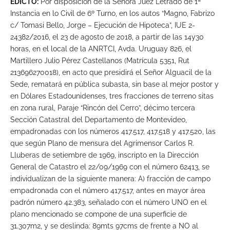
EDICTO:
Por disposición de la Señora Juez Letrado de 1ª
Instancia en lo Civil de 6º Turno, en los autos “Magno, Fabrizo
c/ Tomasi Bello, Jorge – Ejecución de Hipoteca”, IUE 2-
24382/2016, el 23 de agosto de 2018, a partir de las 14y30
horas, en el local de la ANRTCI, Avda. Uruguay 826, el
Martillero Julio Pérez Castellanos (Matrícula 5351, Rut
213696270018), en acto que presidirá el Señor Alguacil de la
Sede, rematará en pública subasta, sin base al mejor postor y
en Dólares Estadounidenses, tres fracciones de terreno sitas
en zona rural, Paraje “Rincón del Cerro”, décimo tercera
Sección Catastral del Departamento de Montevideo,
empadronadas con los números 417.517, 417.518 y 417.520, las
que según Plano de mensura del Agrimensor Carlos R.
Lluberas de setiembre de 1969, inscripto en la Dirección
General de Catastro el 22/09/1969 con el número 62413, se
individualizan de la siguiente manera: A) fracción de campo
empadronada con el número 417.517, antes en mayor área
padrón número 42.383, señalado con el número UNO en el
plano mencionado se compone de una superficie de
31.307m2, y se deslinda: 89mts 97cms de frente a NO al