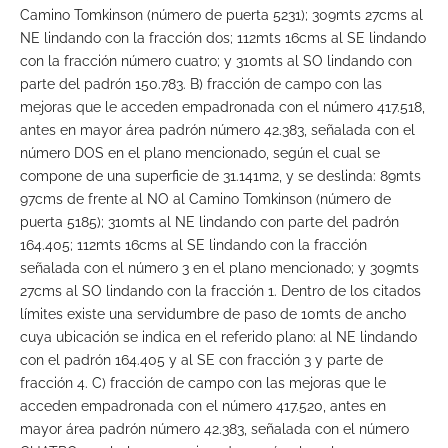
Camino Tomkinson (número de puerta 5231); 309mts 27cms al
NE lindando con la fracción dos; 112mts 16cms al SE lindando
con la fracción número cuatro; y 310mts al SO lindando con
parte del padrón 150.783. B) fracción de campo con las
mejoras que le acceden empadronada con el número 417.518,
antes en mayor área padrón número 42.383, señalada con el
número DOS en el plano mencionado, según el cual se
compone de una superficie de 31.141m2, y se deslinda: 89mts
97cms de frente al NO al Camino Tomkinson (número de
puerta 5185); 310mts al NE lindando con parte del padrón
164.405; 112mts 16cms al SE lindando con la fracción
señalada con el número 3 en el plano mencionado; y 309mts
27cms al SO lindando con la fracción 1. Dentro de los citados
límites existe una servidumbre de paso de 10mts de ancho
cuya ubicación se indica en el referido plano: al NE lindando
con el padrón 164.405 y al SE con fracción 3 y parte de
fracción 4. C) fracción de campo con las mejoras que le
acceden empadronada con el número 417.520, antes en
mayor área padrón número 42.383, señalada con el número