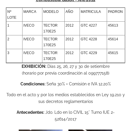
Nº
MARCA
MODELO
AÑO
MATRICULA
PADRON
LOTE
1
IVECO
TECTOR
2012
GTC 4227
45613
170E25
2
IVECO
TECTOR
2012
GTC 4228
45614
170E25
3
IVECO
TECTOR
2012
GTC 4229
45615
170E25
EXHIBICIÓN:
Días 25, 26, 27 y 30 de setiembre
(horario por previa coordinación al 099777158)
Condiciones:
Seña 30% + Comisión e IVA 12.20%
Todo en el acto y por los medios establecidos en Ley 19.210 y
sus decretos reglamentarios
Antecedentes:
Jdo. Ldo en lo CIVIL 15° Turno IUE 2-
52614/2017