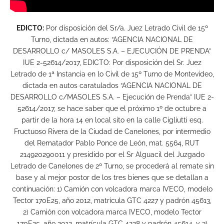
EDICTO:
Por disposición del Sr/a. Juez Letrado Civil de 15º
Turno, dictada en autos: “AGENCIA NACIONAL DE
DESARROLLO c/ MASOLES S.A. – EJECUCIÓN DE PRENDA”
IUE 2-52614/2017, EDICTO: Por disposición del Sr. Juez
Letrado de 1ª Instancia en lo Civil de 15º Turno de Montevideo,
dictada en autos caratulados “AGENCIA NACIONAL DE
DESARROLLO c/MASOLES S.A. – Ejecución de Prenda” IUE 2-
52614/2017, se hace saber que el próximo 1º de octubre a
partir de la hora 14 en local sito en la calle Cigliutti esq.
Fructuoso Rivera de la Ciudad de Canelones, por intermedio
del Rematador Pablo Ponce de León, mat. 5564, RUT
214920290011 y presidido por el Sr Alguacil del Juzgado
Letrado de Canelones de 2º Turno, se procederá al remate sin
base y al mejor postor de los tres bienes que se detallan a
continuación: 1) Camión con volcadora marca IVECO, modelo
Tector 170E25, año 2012, matrícula GTC 4227 y padrón 45613,
2) Camión con volcadora marca IVECO, modelo Tector
170E25, año 2012, matrícula GTC 4228 y padrón 45614, y 3)