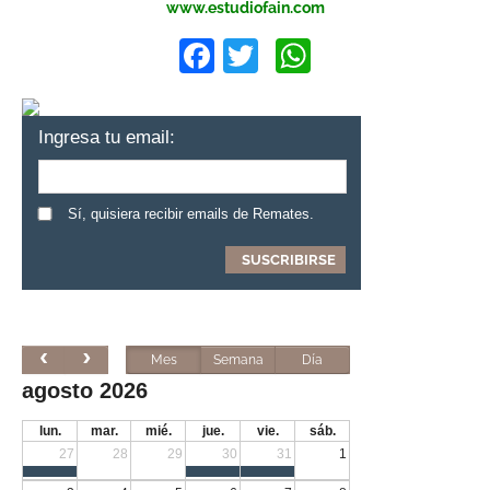
www.estudiofain.com
Facebook
Twitter
WhatsApp
Ingresa tu email:
Sí, quisiera recibir emails de Remates.
Mes
Semana
Día
agosto 2026
lun.
mar.
mié.
jue.
vie.
sáb.
27
28
29
30
31
1